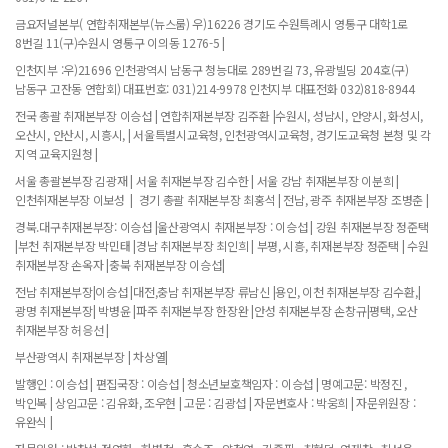
금요저널본부( 연합취재본부(뉴스룸) 우)16226 경기도 수원특례시 영통구 대학1로
8번길 11(구)수원시 영통구 이의동 1276-5 |
인천지부 :우)21696 인천광역시 남동구 청능대로 289번길 73, 유광빌딩 204호(구)
남동구 고잔동 연합회) 대표번호: 031)214-9978 인천지부 대표전화 032)818-8944
전국 총괄 취재본부장 이승섭 | 연합취재본부장 김주환 |수원시, 성남시, 안양시, 화성시,
오산시, 안산시, 시흥시, | 서울특별시교육청, 인천광역시교육청, 경기도교육청 본청 및 각
지역 교육지원청 |
서울 총괄본부장 김광재 | 서울 취재본부장 김수한 | 서울 강남 취재본부장 이분희 |
인천취재본부장 이보성 | 경기 총괄 취재본부장 최홍석 | 전남, 광주 취재본부장 조병춘 |
경북.대구취재본부장: 이승섭 |울산광역시 취재본부장 : 이승섭 | 강원 취재본부장 정준택
|부천 취재본부장 박민태 |경남 취재본부장 최인희 | 부평, 시흥, 취재본부장 정준택 | 수원
취재본부장 손옥자 |충북 취재본부장 이승섭|
전남 취재본부장|이승섭 |대전,충남 취재본부장 류남신 |용인, 이천 취재본부장 김수환,|
광명 취재본부장| 박병윤 |파주 취재본부장 한장완 |안성 취재본부장 손창규|평택, 오산
취재본부장 허응선 |
부산광역시 취재본부장 | 차상열|
발행인 : 이승섭 | 편집국장 : 이승섭 | 청소년보호책임자 : 이승섭 | 명예고문: 박정진 ,
박인복 | 상임고문 : 김유화, 조우현 | 고문 : 김광섭 | 자문변호사 : 박웅희 | 자문위원장 :
유완식 |