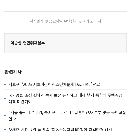
저작권자 © 금요저널 무단전재 및 재배포 금지
이승섭 연합취재본부
관련기사
서초구, ‘2026 서초어린이청소년예술제 Dear Me’ 성료
국가공원 조성 원칙과 녹지 보전 유지하고 대체 부지 중심의 주택공급
대책 마련해야
“서울 출생아 수 1위, 송파구는 다르네” 결혼이민자 부부 맞춤 육아교실
연다
오세훈 시장, 7일 폭염 속 ‘이동노동자쉼터’ 찾아 휴식환경 점검