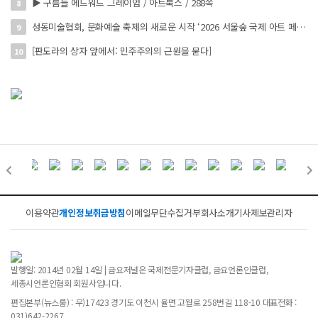
▶ 구름들 에드워드 그레이엄 / 아트북스 / 288쪽
8
성동미술협회, 문화예술 축제의 새로운 시작 ‘2026 서울숲 국제 아트 페스타’ 개최
9
[판도라의 상자 앞에서: 민주주의의 근원을 묻다]
10
이용약관
개인정보취급방침
이메일무단수집거부
회사소개
기사제보
관리자
발행일: 2014년 02월 14일 | 금요저널은 국제전문기자클럽, 금요언론인클럽,
세종시언론인협회 회원사입니다.
편집본부(뉴스룸) : 우)17423 경기도 이천시 율면 고월로 258번길 118-10 대표전화 :
031)642-2267