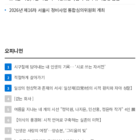
2026년 제16차 서울시 정비사업 통합심의위원회 개최
오피니언
시구절에 담아내는 내 인생의 기록… ‘시로 쓰는 자서전’
1
적절하게 살아가기
2
일상의 현상학과 존재의 서사: 일상재(日常材)의 시적 환치와 자아 성찰】
3
[걷는 회사 ]
4
여름을 지나는 네 개의 시선 "정덕원, 나지윤, 민선홍, 정윤하 작가" 4인 展
5
【의식의 풍경화: 시적 언어로 구축하는 실존의 미학】
6
‘인생은 사랑의 여정’…양승본, ‘그리움의 빛’
7