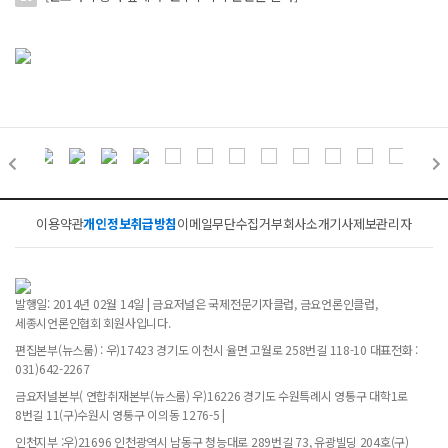
이용약관
개인정보취급방침
이메일무단수집거부
회사소개
기사제보
관리자
발행일: 2014년 02월 14일 | 금요저널은 국제전문기자클럽, 금요언론인클럽,
세종시언론인협회 회원사입니다.
편집본부(뉴스룸) : 우)17423 경기도 이천시 율면 고월로 258번길 118-10 대표전화 :
031)642-2267
금요저널본부( 연합취재본부(뉴스룸) 우)16226 경기도 수원특례시 영통구 대학1로
8번길 11(구)수원시 영통구 이의동 1276-5 |
인천지부 :우)21696 인천광역시 남동구 청능대로 289번길 73, 유광빌딩 204호(구)