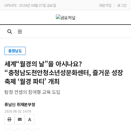
UPDATE : 2026년 08월 07일 금요일
회원가입
|
로그인
충청남도
세계“월경의 날”을 아시나요?
“충청남도천안청소년성문화센터, 즐거운 성장
축제 ‘월경 파티’ 개최
탐정 컨셉의 참여형 교육 도입
류남신 취재본부장
2026.06.02 16:00