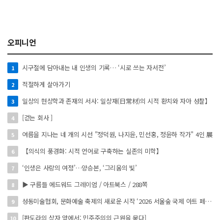
오피니언
시구절에 담아내는 내 인생의 기록… ‘시로 쓰는 자서전’
1
적절하게 살아가기
2
일상의 현상학과 존재의 서사: 일상재(日常材)의 시적 환치와 자아 성찰】
3
[걷는 회사 ]
4
여름을 지나는 네 개의 시선 "정덕원, 나지윤, 민선홍, 정윤하 작가" 4인 展
5
【의식의 풍경화: 시적 언어로 구축하는 실존의 미학】
6
‘인생은 사랑의 여정’…양승본, ‘그리움의 빛’
7
▶ 구름들 에드워드 그레이엄 / 아트북스 / 288쪽
8
성동미술협회, 문화예술 축제의 새로운 시작 ‘2026 서울숲 국제 아트 페스타’ 개최
9
[판도라의 상자 앞에서: 민주주의의 근원을 묻다]
10