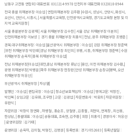
남동구 고잔동 연합회) 대표번호: 031)214-9978 인천지부 대표전화 032)818-8944
전국 총괄 취재본부장 이승섭 | 연합취재본부장 김주환 |수원시, 성남시, 안양시, 화성시,
오산시, 안산시, 시흥시, | 서울특별시교육청, 인천광역시교육청, 경기도교육청 본청 및 각
지역 교육지원청 |
서울 총괄본부장 김광재 | 서울 취재본부장 김수한 | 서울 강남 취재본부장 이분희 |
인천취재본부장 이보성 | 경기 총괄 취재본부장 최홍석 | 전남, 광주 취재본부장 조병춘 |
경북.대구취재본부장: 이승섭 |울산광역시 취재본부장 : 이승섭 | 강원 취재본부장 정준택
|부천 취재본부장 박민태 |경남 취재본부장 최인희 | 부평, 시흥, 취재본부장 정준택 | 수원
취재본부장 손옥자 |충북 취재본부장 이승섭|
전남 취재본부장|이승섭 |대전,충남 취재본부장 류남신 |용인, 이천 취재본부장 김수환,|
광명 취재본부장| 박병윤 |파주 취재본부장 한장완 |안성 취재본부장 손창규|평택, 오산
취재본부장 허응선 |
부산광역시 취재본부장 | 차상열|
발행인 : 이승섭 | 편집국장 : 이승섭 | 청소년보호책임자 : 이승섭 | 명예고문: 박정진 ,
박인복 | 상임고문 : 김유화, 조우현 | 고문 : 김광섭 | 자문변호사 : 박웅희 | 자문위원장 :
유완식 |
자문위원 : 박창석 정연화 , 하병철 , 홍순조 , 양철영 , 김종필 , 최현덕, 연제창 , 최선용,
한상담, | 총괄대표 : 이승섭 | 공동대표, 조숙현, 김주환 | 회장 | 최홍석 | 경영이사 : 허응선
| 운영위원장 : 김기태 |
운영위원 : 손옥자, 김의철, 박형진 , 김명권 | 등록번호 : 경기.아52683 | 등록년월일 :