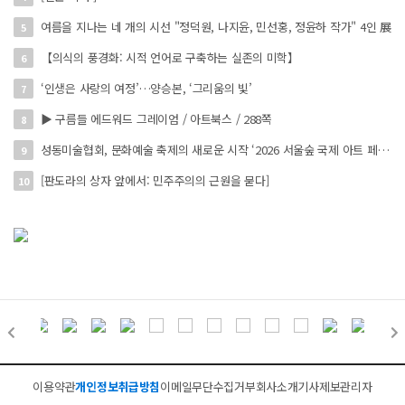
여름을 지나는 네 개의 시선 "정덕원, 나지윤, 민선홍, 정윤하 작가" 4인 展
5
【의식의 풍경화: 시적 언어로 구축하는 실존의 미학】
6
‘인생은 사랑의 여정’…양승본, ‘그리움의 빛’
7
▶ 구름들 에드워드 그레이엄 / 아트북스 / 288쪽
8
성동미술협회, 문화예술 축제의 새로운 시작 ‘2026 서울숲 국제 아트 페스타’ 개최
9
[판도라의 상자 앞에서: 민주주의의 근원을 묻다]
10
이용약관
개인정보취급방침
이메일무단수집거부
회사소개
기사제보
관리자