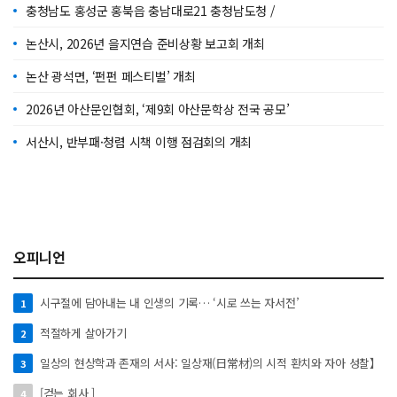
충청남도 홍성군 홍북읍 충남대로21 충청남도청 /
논산시, 2026년 을지연습 준비상황 보고회 개최
논산 광석면, ‘펀펀 페스티벌’ 개최
2026년 아산문인협회, ‘제9회 아산문학상 전국 공모’
서산시, 반부패·청렴 시책 이행 점검회의 개최
오피니언
시구절에 담아내는 내 인생의 기록… ‘시로 쓰는 자서전’
1
적절하게 살아가기
2
일상의 현상학과 존재의 서사: 일상재(日常材)의 시적 환치와 자아 성찰】
3
[걷는 회사 ]
4