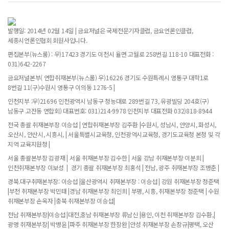
발행일: 2014년 02월 14일 | 금요저널은 국제전문기자클럽, 금요언론인클럽,
세종시언론인협회 회원사입니다.
편집본부(뉴스룸) : 우)17423 경기도 이천시 율면 고월로 258번길 118-10 대표전화 :
031)642-2267
금요저널본부( 연합취재본부(뉴스룸) 우)16226 경기도 수원특례시 영통구 대학1로
8번길 11(구)수원시 영통구 이의동 1276-5 |
인천지부 :우)21696 인천광역시 남동구 청능대로 289번길 73, 유광빌딩 204호(구)
남동구 고잔동 연합회) 대표번호: 031)214-9978 인천지부 대표전화 032)818-8944
전국 총괄 취재본부장 이승섭 | 연합취재본부장 김주환 |수원시, 성남시, 안양시, 화성시,
오산시, 안산시, 시흥시, | 서울특별시교육청, 인천광역시교육청, 경기도교육청 본청 및 각
지역 교육지원청 |
서울 총괄본부장 김광재 | 서울 취재본부장 김수한 | 서울 강남 취재본부장 이분희 |
인천취재본부장 이보성 | 경기 총괄 취재본부장 최홍석 | 전남, 광주 취재본부장 조병춘 |
경북.대구취재본부장: 이승섭 |울산광역시 취재본부장 : 이승섭 | 강원 취재본부장 정준택
|부천 취재본부장 박민태 |경남 취재본부장 최인희 | 부평, 시흥, 취재본부장 정준택 | 수원
취재본부장 손옥자 |충북 취재본부장 이승섭|
전남 취재본부장|이승섭 |대전,충남 취재본부장 류남신 |용인, 이천 취재본부장 김수환,|
광명 취재본부장| 박병윤 |파주 취재본부장 한장완 |안성 취재본부장 손창규|평택, 오산