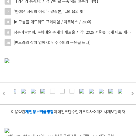
【의식의 풍경화: 시적 언어로 구축하는 실존의 미학】
6
‘인생은 사랑의 여정’…양승본, ‘그리움의 빛’
7
▶ 구름들 에드워드 그레이엄 / 아트북스 / 288쪽
8
성동미술협회, 문화예술 축제의 새로운 시작 ‘2026 서울숲 국제 아트 페스타’ 개최
9
[판도라의 상자 앞에서: 민주주의의 근원을 묻다]
10
이용약관
개인정보취급방침
이메일무단수집거부
회사소개
기사제보
관리자
발행일: 2014년 02월 14일 | 금요저널은 국제전문기자클럽, 금요언론인클럽,