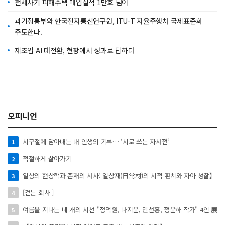
전세사기 피해주택 매입실적 1만호 넘어
과기정통부와 한국전자통신연구원, ITU-T 자율주행차 국제표준화
주도한다.
제조업 AI 대전환, 현장에서 성과로 답하다
오피니언
시구절에 담아내는 내 인생의 기록… ‘시로 쓰는 자서전’
1
적절하게 살아가기
2
일상의 현상학과 존재의 서사: 일상재(日常材)의 시적 환치와 자아 성찰】
3
[걷는 회사 ]
4
여름을 지나는 네 개의 시선 "정덕원, 나지윤, 민선홍, 정윤하 작가" 4인 展
5