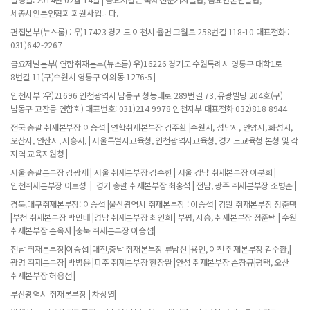
세종시언론인협회 회원사입니다.
편집본부(뉴스룸) : 우)17423 경기도 이천시 율면 고월로 258번길 118-10 대표전화 :
031)642-2267
금요저널본부( 연합취재본부(뉴스룸) 우)16226 경기도 수원특례시 영통구 대학1로
8번길 11(구)수원시 영통구 이의동 1276-5 |
인천지부 :우)21696 인천광역시 남동구 청능대로 289번길 73, 유광빌딩 204호(구)
남동구 고잔동 연합회) 대표번호: 031)214-9978 인천지부 대표전화 032)818-8944
전국 총괄 취재본부장 이승섭 | 연합취재본부장 김주환 |수원시, 성남시, 안양시, 화성시,
오산시, 안산시, 시흥시, | 서울특별시교육청, 인천광역시교육청, 경기도교육청 본청 및 각
지역 교육지원청 |
서울 총괄본부장 김광재 | 서울 취재본부장 김수한 | 서울 강남 취재본부장 이분희 |
인천취재본부장 이보성 | 경기 총괄 취재본부장 최홍석 | 전남, 광주 취재본부장 조병춘 |
경북.대구취재본부장: 이승섭 |울산광역시 취재본부장 : 이승섭 | 강원 취재본부장 정준택
|부천 취재본부장 박민태 |경남 취재본부장 최인희 | 부평, 시흥, 취재본부장 정준택 | 수원
취재본부장 손옥자 |충북 취재본부장 이승섭|
전남 취재본부장|이승섭 |대전,충남 취재본부장 류남신 |용인, 이천 취재본부장 김수환,|
광명 취재본부장| 박병윤 |파주 취재본부장 한장완 |안성 취재본부장 손창규|평택, 오산
취재본부장 허응선 |
부산광역시 취재본부장 | 차상열|