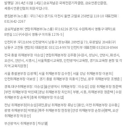
발행일: 2014년 02월 14일 | 금요저널은 국제전문기자클럽, 금요언론인클럽,
세종시언론인협회 회원사입니다.
편집본부(뉴스룸) : 우)17423 경기도 이천시 율면 고월로 258번길 118-10 대표전화 :
031)642-2267
금요저널본부( 연합취재본부(뉴스룸) 우)16226 경기도 수원특례시 영통구 대학1로
8번길 11(구)수원시 영통구 이의동 1276-5 |
인천지부 :우)21696 인천광역시 남동구 청능대로 289번길 73, 유광빌딩 204호(구)
남동구 고잔동 연합회) 대표번호: 031)214-9978 인천지부 대표전화 032)818-8944
전국 총괄 취재본부장 이승섭 | 연합취재본부장 김주환 |수원시, 성남시, 안양시, 화성시,
오산시, 안산시, 시흥시, | 서울특별시교육청, 인천광역시교육청, 경기도교육청 본청 및 각
지역 교육지원청 |
서울 총괄본부장 김광재 | 서울 취재본부장 김수한 | 서울 강남 취재본부장 이분희 |
인천취재본부장 이보성 | 경기 총괄 취재본부장 최홍석 | 전남, 광주 취재본부장 조병춘 |
경북.대구취재본부장: 이승섭 |울산광역시 취재본부장 : 이승섭 | 강원 취재본부장 정준택
|부천 취재본부장 박민태 |경남 취재본부장 최인희 | 부평, 시흥, 취재본부장 정준택 | 수원
취재본부장 손옥자 |충북 취재본부장 이승섭|
전남 취재본부장|이승섭 |대전,충남 취재본부장 류남신 |용인, 이천 취재본부장 김수환,|
광명 취재본부장| 박병윤 |파주 취재본부장 한장완 |안성 취재본부장 손창규|평택, 오산
취재본부장 허응선 |
부산광역시 취재본부장 | 차상열|