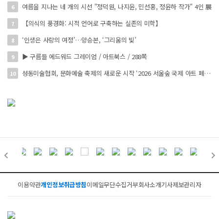
여름을 지나는 네 개의 시선 "정덕원, 나지윤, 민선홍, 정윤하 작가" 4인 展
6
【의식의 풍경화: 시적 언어로 구축하는 실존의 미학】
7
‘인생은 사랑의 여정’…양승본, ‘그리움의 빛’
8
▶ 구름들 에드워드 그레이엄 / 아트북스 / 288쪽
9
성동미술협회, 문화예술 축제의 새로운 시작 ‘2026 서울숲 국제 아트 페스타’ 개최
10
이용약관
개인정보취급방침
이메일무단수집거부
회사소개
기사제보
관리자