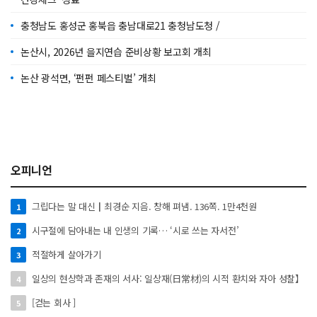
충청남도 홍성군 홍북읍 충남대로21 충청남도청 /
논산시, 2026년 을지연습 준비상황 보고회 개최
논산 광석면, ‘펀펀 페스티벌’ 개최
오피니언
그립다는 말 대신┃최경순 지음. 창해 펴냄. 136쪽. 1만4천원
1
시구절에 담아내는 내 인생의 기록… ‘시로 쓰는 자서전’
2
적절하게 살아가기
3
일상의 현상학과 존재의 서사: 일상재(日常材)의 시적 환치와 자아 성찰】
4
[걷는 회사 ]
5