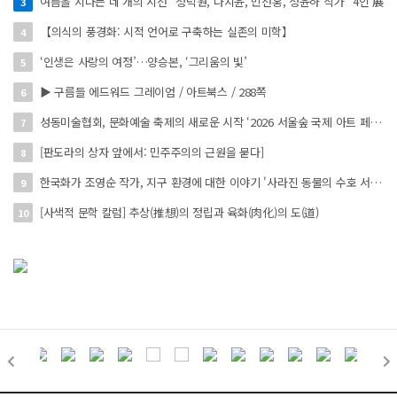
여름을 지나는 네 개의 시선 "정덕원, 나지윤, 민선홍, 정윤하 작가" 4인 展
3
【의식의 풍경화: 시적 언어로 구축하는 실존의 미학】
4
‘인생은 사랑의 여정’…양승본, ‘그리움의 빛’
5
▶ 구름들 에드워드 그레이엄 / 아트북스 / 288쪽
6
성동미술협회, 문화예술 축제의 새로운 시작 ‘2026 서울숲 국제 아트 페스타’ 개최
7
[판도라의 상자 앞에서: 민주주의의 근원을 묻다]
8
한국화가 조영순 작가, 지구 환경에 대한 이야기 '사라진 동물의 수호 서사' 개인전 진행 中
9
[사색적 문학 칼럼] 추상(推想)의 정립과 육화(肉化)의 도(道)
10