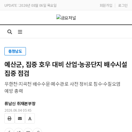
UPDATE : 2026년 08월 06일 목요일
회원가입
|
로그인
충청남도
예산군, 집중 호우 대비 산업·농공단지 배수시설
집중 점검
무한천·지곡천 배수수문·폐수관로 사전 정비로 침수·수질오염
예방 총력
류남신 취재본부장
2026.06.04 05:45