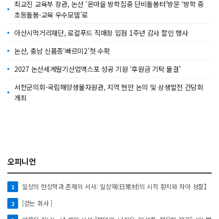
최교진 교육부 장관, 논산 ‘온마을 방학집중 단비돌봄터’방문 ‘방학 중
초등돌봄·교육 우수모델’로
아산시먹거리재단, 로컬푸드 직매장 입점 1주년 감사 할인 행사
논산, 충남 신품종‘빠르미2’첫 수확
2027 논산세계딸기산업엑스포 성공 기원 ‘후원금 기탁 물결’
서천군의회-국립해양생물자원관, 지역 현안 논의 및 상생발전 간담회
개최
오피니언
일상의 현상학과 존재의 서사: 일상재(日常材)의 시적 환치와 자아 성찰】
1
[걷는 회사 ]
2