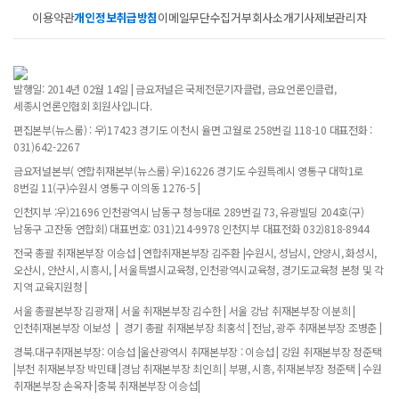
이용약관
개인정보취급방침
이메일무단수집거부
회사소개
기사제보
관리자
발행일: 2014년 02월 14일 | 금요저널은 국제전문기자클럽, 금요언론인클럽,
세종시언론인협회 회원사입니다.
편집본부(뉴스룸) : 우)17423 경기도 이천시 율면 고월로 258번길 118-10 대표전화 :
031)642-2267
금요저널본부( 연합취재본부(뉴스룸) 우)16226 경기도 수원특례시 영통구 대학1로
8번길 11(구)수원시 영통구 이의동 1276-5 |
인천지부 :우)21696 인천광역시 남동구 청능대로 289번길 73, 유광빌딩 204호(구)
남동구 고잔동 연합회) 대표번호: 031)214-9978 인천지부 대표전화 032)818-8944
전국 총괄 취재본부장 이승섭 | 연합취재본부장 김주환 |수원시, 성남시, 안양시, 화성시,
오산시, 안산시, 시흥시, | 서울특별시교육청, 인천광역시교육청, 경기도교육청 본청 및 각
지역 교육지원청 |
서울 총괄본부장 김광재 | 서울 취재본부장 김수한 | 서울 강남 취재본부장 이분희 |
인천취재본부장 이보성 | 경기 총괄 취재본부장 최홍석 | 전남, 광주 취재본부장 조병춘 |
경북.대구취재본부장: 이승섭 |울산광역시 취재본부장 : 이승섭 | 강원 취재본부장 정준택
|부천 취재본부장 박민태 |경남 취재본부장 최인희 | 부평, 시흥, 취재본부장 정준택 | 수원
취재본부장 손옥자 |충북 취재본부장 이승섭|