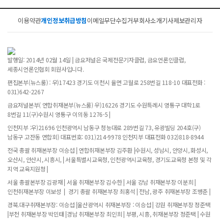
이용약관
개인정보취급방침
이메일무단수집거부
회사소개
기사제보
관리자
발행일: 2014년 02월 14일 | 금요저널은 국제전문기자클럽, 금요언론인클럽,
세종시언론인협회 회원사입니다.
편집본부(뉴스룸) : 우)17423 경기도 이천시 율면 고월로 258번길 118-10 대표전화 :
031)642-2267
금요저널본부( 연합취재본부(뉴스룸) 우)16226 경기도 수원특례시 영통구 대학1로
8번길 11(구)수원시 영통구 이의동 1276-5 |
인천지부 :우)21696 인천광역시 남동구 청능대로 289번길 73, 유광빌딩 204호(구)
남동구 고잔동 연합회) 대표번호: 031)214-9978 인천지부 대표전화 032)818-8944
전국 총괄 취재본부장 이승섭 | 연합취재본부장 김주환 |수원시, 성남시, 안양시, 화성시,
오산시, 안산시, 시흥시, | 서울특별시교육청, 인천광역시교육청, 경기도교육청 본청 및 각
지역 교육지원청 |
서울 총괄본부장 김광재 | 서울 취재본부장 김수한 | 서울 강남 취재본부장 이분희 |
인천취재본부장 이보성 | 경기 총괄 취재본부장 최홍석 | 전남, 광주 취재본부장 조병춘 |
경북.대구취재본부장: 이승섭 |울산광역시 취재본부장 : 이승섭 | 강원 취재본부장 정준택
|부천 취재본부장 박민태 |경남 취재본부장 최인희 | 부평, 시흥, 취재본부장 정준택 | 수원