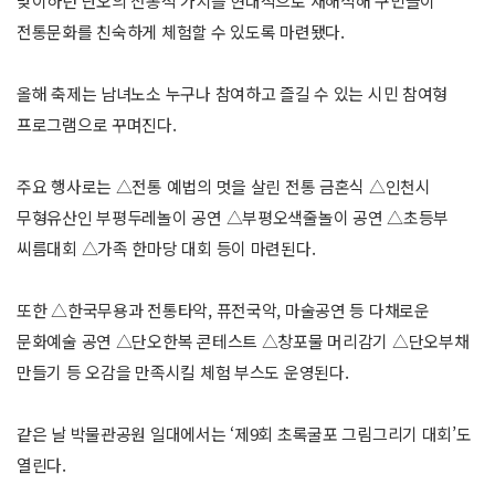
맞이하던 단오의 전통적 가치를 현대적으로 재해석해 구민들이
전통문화를 친숙하게 체험할 수 있도록 마련됐다.
올해 축제는 남녀노소 누구나 참여하고 즐길 수 있는 시민 참여형
프로그램으로 꾸며진다.
주요 행사로는 △전통 예법의 멋을 살린 전통 금혼식 △인천시
무형유산인 부평두레놀이 공연 △부평오색줄놀이 공연 △초등부
씨름대회 △가족 한마당 대회 등이 마련된다.
또한 △한국무용과 전통타악, 퓨전국악, 마술공연 등 다채로운
문화예술 공연 △단오한복 콘테스트 △창포물 머리감기 △단오부채
만들기 등 오감을 만족시킬 체험 부스도 운영된다.
같은 날 박물관공원 일대에서는 ‘제9회 초록굴포 그림그리기 대회’도
열린다.