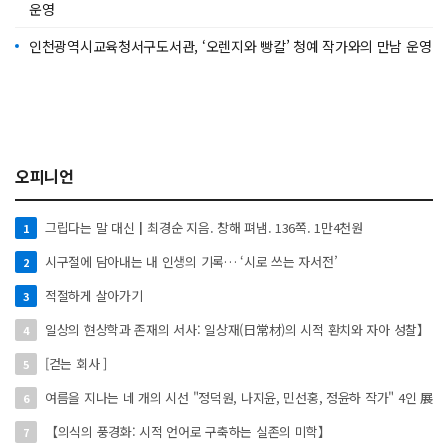
운영
인천광역시교육청서구도서관, ‘오렌지와 빵칼’ 청예 작가와의 만남 운영
오피니언
그립다는 말 대신┃최경순 지음. 창해 펴냄. 136쪽. 1만4천원
1
시구절에 담아내는 내 인생의 기록… ‘시로 쓰는 자서전’
2
적절하게 살아가기
3
일상의 현상학과 존재의 서사: 일상재(日常材)의 시적 환치와 자아 성찰】
4
[걷는 회사 ]
5
여름을 지나는 네 개의 시선 "정덕원, 나지윤, 민선홍, 정윤하 작가" 4인 展
6
【의식의 풍경화: 시적 언어로 구축하는 실존의 미학】
7