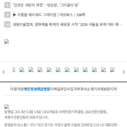
‘인생은 사랑의 여정’…양승본, ‘그리움의 빛’
8
▶ 구름들 에드워드 그레이엄 / 아트북스 / 288쪽
9
성동미술협회, 문화예술 축제의 새로운 시작 ‘2026 서울숲 국제 아트 페스타’ 개최
10
이용약관
개인정보취급방침
이메일무단수집거부
회사소개
기사제보
관리자
발행일: 2014년 02월 14일 | 금요저널은 국제전문기자클럽, 금요언론인클럽,
세종시언론인협회 회원사입니다.
편집본부(뉴스룸) : 우)17423 경기도 이천시 율면 고월로 258번길 118-10 대표전화 :