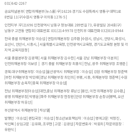
031)642-2267
금요저널본부( 연합취재본부(뉴스룸) 우)16226 경기도 수원특례시 영통구 대학1로
8번길 11(구)수원시 영통구 이의동 1276-5 |
인천지부 :우)21696 인천광역시 남동구 청능대로 289번길 73, 유광빌딩 204호(구)
남동구 고잔동 연합회) 대표번호: 031)214-9978 인천지부 대표전화 032)818-8944
전국 총괄 취재본부장 이승섭 | 연합취재본부장 김주환 |수원시, 성남시, 안양시, 화성시,
오산시, 안산시, 시흥시, | 서울특별시교육청, 인천광역시교육청, 경기도교육청 본청 및 각
지역 교육지원청 |
서울 총괄본부장 김광재 | 서울 취재본부장 김수한 | 서울 강남 취재본부장 이분희 |
인천취재본부장 이보성 | 경기 총괄 취재본부장 최홍석 | 전남, 광주 취재본부장 조병춘 |
경북.대구취재본부장: 이승섭 |울산광역시 취재본부장 : 이승섭 | 강원 취재본부장 정준택
|부천 취재본부장 박민태 |경남 취재본부장 최인희 | 부평, 시흥, 취재본부장 정준택 | 수원
취재본부장 손옥자 |충북 취재본부장 이승섭|
전남 취재본부장|이승섭 |대전,충남 취재본부장 류남신 |용인, 이천 취재본부장 김수환,|
광명 취재본부장| 박병윤 |파주 취재본부장 한장완 |안성 취재본부장 손창규|평택, 오산
취재본부장 허응선 |
부산광역시 취재본부장 | 차상열|
발행인 : 이승섭 | 편집국장 : 이승섭 | 청소년보호책임자 : 이승섭 | 명예고문: 박정진 ,
박인복 | 상임고문 : 김유화, 조우현 | 고문 : 김광섭 | 자문변호사 : 박웅희 | 자문위원장 :
유완식 |