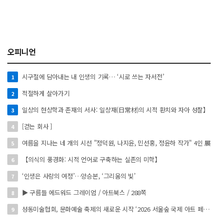
오피니언
시구절에 담아내는 내 인생의 기록… ‘시로 쓰는 자서전’
1
적절하게 살아가기
2
일상의 현상학과 존재의 서사: 일상재(日常材)의 시적 환치와 자아 성찰】
3
[걷는 회사 ]
4
여름을 지나는 네 개의 시선 "정덕원, 나지윤, 민선홍, 정윤하 작가" 4인 展
5
【의식의 풍경화: 시적 언어로 구축하는 실존의 미학】
6
‘인생은 사랑의 여정’…양승본, ‘그리움의 빛’
7
▶ 구름들 에드워드 그레이엄 / 아트북스 / 288쪽
8
성동미술협회, 문화예술 축제의 새로운 시작 ‘2026 서울숲 국제 아트 페스타’ 개최
9