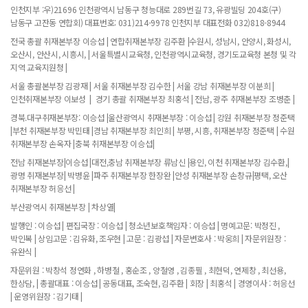
인천지부 :우)21696 인천광역시 남동구 청능대로 289번길 73, 유광빌딩 204호(구)
남동구 고잔동 연합회) 대표번호: 031)214-9978 인천지부 대표전화 032)818-8944
전국 총괄 취재본부장 이승섭 | 연합취재본부장 김주환 |수원시, 성남시, 안양시, 화성시,
오산시, 안산시, 시흥시, | 서울특별시교육청, 인천광역시교육청, 경기도교육청 본청 및 각
지역 교육지원청 |
서울 총괄본부장 김광재 | 서울 취재본부장 김수한 | 서울 강남 취재본부장 이분희 |
인천취재본부장 이보성 | 경기 총괄 취재본부장 최홍석 | 전남, 광주 취재본부장 조병춘 |
경북.대구취재본부장: 이승섭 |울산광역시 취재본부장 : 이승섭 | 강원 취재본부장 정준택
|부천 취재본부장 박민태 |경남 취재본부장 최인희 | 부평, 시흥, 취재본부장 정준택 | 수원
취재본부장 손옥자 |충북 취재본부장 이승섭|
전남 취재본부장|이승섭 |대전,충남 취재본부장 류남신 |용인, 이천 취재본부장 김수환,|
광명 취재본부장| 박병윤 |파주 취재본부장 한장완 |안성 취재본부장 손창규|평택, 오산
취재본부장 허응선 |
부산광역시 취재본부장 | 차상열|
발행인 : 이승섭 | 편집국장 : 이승섭 | 청소년보호책임자 : 이승섭 | 명예고문: 박정진 ,
박인복 | 상임고문 : 김유화, 조우현 | 고문 : 김광섭 | 자문변호사 : 박웅희 | 자문위원장 :
유완식 |
자문위원 : 박창석 정연화 , 하병철 , 홍순조 , 양철영 , 김종필 , 최현덕, 연제창 , 최선용,
한상담, | 총괄대표 : 이승섭 | 공동대표, 조숙현, 김주환 | 회장 | 최홍석 | 경영이사 : 허응선
| 운영위원장 : 김기태 |