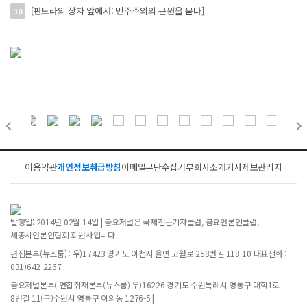
[판도라의 상자 앞에서: 민주주의의 근원을 묻다]
10
이용약관
개인정보취급방침
이메일무단수집거부
회사소개
기사제보
관리자
발행일: 2014년 02월 14일 | 금요저널은 국제전문기자클럽, 금요언론인클럽,
세종시언론인협회 회원사입니다.
편집본부(뉴스룸) : 우)17423 경기도 이천시 율면 고월로 258번길 118-10 대표전화 :
031)642-2267
금요저널본부( 연합취재본부(뉴스룸) 우)16226 경기도 수원특례시 영통구 대학1로
8번길 11(구)수원시 영통구 이의동 1276-5 |