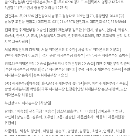
금요저널본부( 연합취재본부(뉴스룸) 우)16226 경기도 수원특례시 영통구 대학1로
8번길 11(구)수원시 영통구 이의동 1276-5 |
인천지부 :우)21696 인천광역시 남동구 청능대로 289번길 73, 유광빌딩 204호(구)
남동구 고잔동 연합회) 대표번호: 031)214-9978 인천지부 대표전화 032)818-8944
전국 총괄 취재본부장 이승섭 | 연합취재본부장 김주환 |수원시, 성남시, 안양시, 화성시,
오산시, 안산시, 시흥시, | 서울특별시교육청, 인천광역시교육청, 경기도교육청 본청 및 각
지역 교육지원청 |
서울 총괄본부장 김광재 | 서울 취재본부장 김수한 | 서울 강남 취재본부장 이분희 |
인천취재본부장 이보성 | 경기 총괄 취재본부장 최홍석 | 전남, 광주 취재본부장 조병춘 |
경북.대구취재본부장: 이승섭 |울산광역시 취재본부장 : 이승섭 | 강원 취재본부장 정준택
|부천 취재본부장 박민태 |경남 취재본부장 최인희 | 부평, 시흥, 취재본부장 정준택 | 수원
취재본부장 손옥자 |충북 취재본부장 이승섭|
전남 취재본부장|이승섭 |대전,충남 취재본부장 류남신 |용인, 이천 취재본부장 김수환,|
광명 취재본부장| 박병윤 |파주 취재본부장 한장완 |안성 취재본부장 손창규|평택, 오산
취재본부장 허응선 |
부산광역시 취재본부장 | 차상열|
발행인 : 이승섭 | 편집국장 : 이승섭 | 청소년보호책임자 : 이승섭 | 명예고문: 박정진 ,
박인복 | 상임고문 : 김유화, 조우현 | 고문 : 김광섭 | 자문변호사 : 박웅희 | 자문위원장 :
유완식 |
자문위원 : 박창석 정연화 , 하병철 , 홍순조 , 양철영 , 김종필 , 최현덕, 연제창 , 최선용,