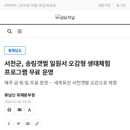
UPDATE : 2026년 08월 08일 토요일
회원가입
|
로그인
충청남도
서천군, 송림갯벌 일원서 오감형 생태체험
프로그램 무료 운영
매주 금·토·일 무료 운영… 세계유산 서천갯벌 오감으로 체험
류남신 취재본부장
2026.07.08 09:36