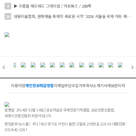
▶ 구름들 에드워드 그레이엄 / 아트북스 / 288쪽
9
성동미술협회, 문화예술 축제의 새로운 시작 ‘2026 서울숲 국제 아트 페스타’ 개최
10
이용약관
개인정보취급방침
이메일무단수집거부
회사소개
기사제보
관리자
발행일: 2014년 02월 14일 | 금요저널은 국제전문기자클럽, 금요언론인클럽,
세종시언론인협회 회원사입니다.
편집본부(뉴스룸) : 우)17423 경기도 이천시 율면 고월로 258번길 118-10 대표전화 :
031)642-2267