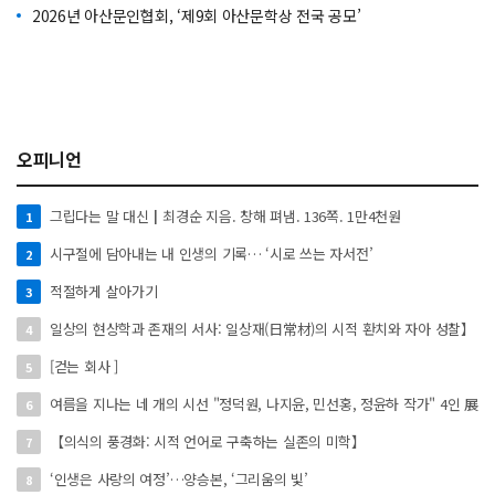
2026년 아산문인협회, ‘제9회 아산문학상 전국 공모’
오피니언
그립다는 말 대신┃최경순 지음. 창해 펴냄. 136쪽. 1만4천원
1
시구절에 담아내는 내 인생의 기록… ‘시로 쓰는 자서전’
2
적절하게 살아가기
3
일상의 현상학과 존재의 서사: 일상재(日常材)의 시적 환치와 자아 성찰】
4
[걷는 회사 ]
5
여름을 지나는 네 개의 시선 "정덕원, 나지윤, 민선홍, 정윤하 작가" 4인 展
6
【의식의 풍경화: 시적 언어로 구축하는 실존의 미학】
7
‘인생은 사랑의 여정’…양승본, ‘그리움의 빛’
8