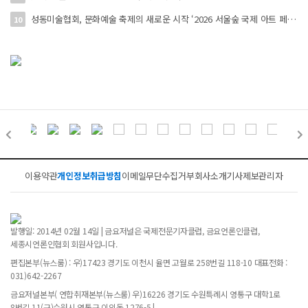
성동미술협회, 문화예술 축제의 새로운 시작 ‘2026 서울숲 국제 아트 페스타’ 개최
10
이용약관
개인정보취급방침
이메일무단수집거부
회사소개
기사제보
관리자
발행일: 2014년 02월 14일 | 금요저널은 국제전문기자클럽, 금요언론인클럽,
세종시언론인협회 회원사입니다.
편집본부(뉴스룸) : 우)17423 경기도 이천시 율면 고월로 258번길 118-10 대표전화 :
031)642-2267
금요저널본부( 연합취재본부(뉴스룸) 우)16226 경기도 수원특례시 영통구 대학1로
8번길 11(구)수원시 영통구 이의동 1276-5 |