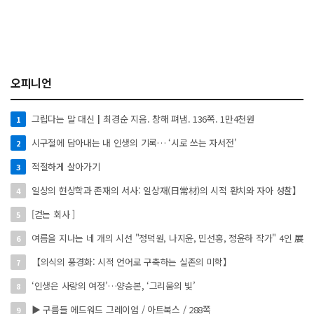
오피니언
그립다는 말 대신┃최경순 지음. 창해 펴냄. 136쪽. 1만4천원
1
시구절에 담아내는 내 인생의 기록… ‘시로 쓰는 자서전’
2
적절하게 살아가기
3
일상의 현상학과 존재의 서사: 일상재(日常材)의 시적 환치와 자아 성찰】
4
[걷는 회사 ]
5
여름을 지나는 네 개의 시선 "정덕원, 나지윤, 민선홍, 정윤하 작가" 4인 展
6
【의식의 풍경화: 시적 언어로 구축하는 실존의 미학】
7
‘인생은 사랑의 여정’…양승본, ‘그리움의 빛’
8
▶ 구름들 에드워드 그레이엄 / 아트북스 / 288쪽
9