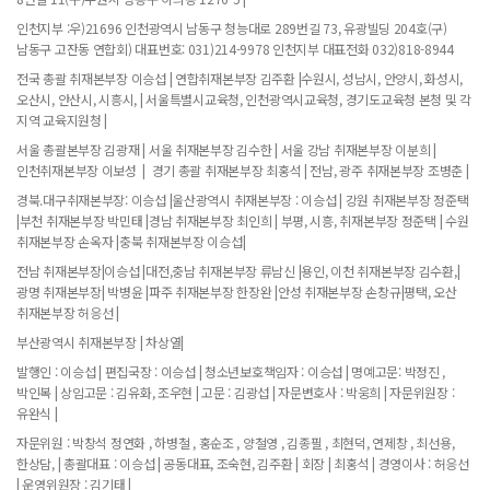
인천지부 :우)21696 인천광역시 남동구 청능대로 289번길 73, 유광빌딩 204호(구)
남동구 고잔동 연합회) 대표번호: 031)214-9978 인천지부 대표전화 032)818-8944
전국 총괄 취재본부장 이승섭 | 연합취재본부장 김주환 |수원시, 성남시, 안양시, 화성시,
오산시, 안산시, 시흥시, | 서울특별시교육청, 인천광역시교육청, 경기도교육청 본청 및 각
지역 교육지원청 |
서울 총괄본부장 김광재 | 서울 취재본부장 김수한 | 서울 강남 취재본부장 이분희 |
인천취재본부장 이보성 | 경기 총괄 취재본부장 최홍석 | 전남, 광주 취재본부장 조병춘 |
경북.대구취재본부장: 이승섭 |울산광역시 취재본부장 : 이승섭 | 강원 취재본부장 정준택
|부천 취재본부장 박민태 |경남 취재본부장 최인희 | 부평, 시흥, 취재본부장 정준택 | 수원
취재본부장 손옥자 |충북 취재본부장 이승섭|
전남 취재본부장|이승섭 |대전,충남 취재본부장 류남신 |용인, 이천 취재본부장 김수환,|
광명 취재본부장| 박병윤 |파주 취재본부장 한장완 |안성 취재본부장 손창규|평택, 오산
취재본부장 허응선 |
부산광역시 취재본부장 | 차상열|
발행인 : 이승섭 | 편집국장 : 이승섭 | 청소년보호책임자 : 이승섭 | 명예고문: 박정진 ,
박인복 | 상임고문 : 김유화, 조우현 | 고문 : 김광섭 | 자문변호사 : 박웅희 | 자문위원장 :
유완식 |
자문위원 : 박창석 정연화 , 하병철 , 홍순조 , 양철영 , 김종필 , 최현덕, 연제창 , 최선용,
한상담, | 총괄대표 : 이승섭 | 공동대표, 조숙현, 김주환 | 회장 | 최홍석 | 경영이사 : 허응선
| 운영위원장 : 김기태 |