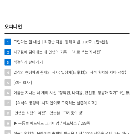
오피니언
그립다는 말 대신┃최경순 지음. 창해 펴냄. 136쪽. 1만4천원
1
시구절에 담아내는 내 인생의 기록… ‘시로 쓰는 자서전’
2
적절하게 살아가기
3
일상의 현상학과 존재의 서사: 일상재(日常材)의 시적 환치와 자아 성찰】
4
[걷는 회사 ]
5
여름을 지나는 네 개의 시선 "정덕원, 나지윤, 민선홍, 정윤하 작가" 4인 展
6
【의식의 풍경화: 시적 언어로 구축하는 실존의 미학】
7
‘인생은 사랑의 여정’…양승본, ‘그리움의 빛’
8
▶ 구름들 에드워드 그레이엄 / 아트북스 / 288쪽
9
성동미술협회, 문화예술 축제의 새로운 시작 ‘2026 서울숲 국제 아트 페스타’ 개최
10