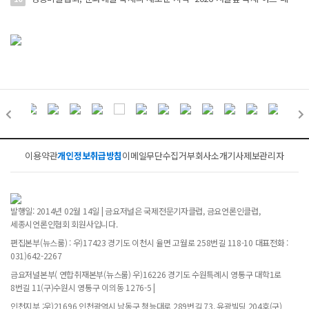
이용약관
개인정보취급방침
이메일무단수집거부
회사소개
기사제보
관리자
발행일: 2014년 02월 14일 | 금요저널은 국제전문기자클럽, 금요언론인클럽,
세종시언론인협회 회원사입니다.
편집본부(뉴스룸) : 우)17423 경기도 이천시 율면 고월로 258번길 118-10 대표전화 :
031)642-2267
금요저널본부( 연합취재본부(뉴스룸) 우)16226 경기도 수원특례시 영통구 대학1로
8번길 11(구)수원시 영통구 이의동 1276-5 |
인천지부 :우)21696 인천광역시 남동구 청능대로 289번길 73, 유광빌딩 204호(구)