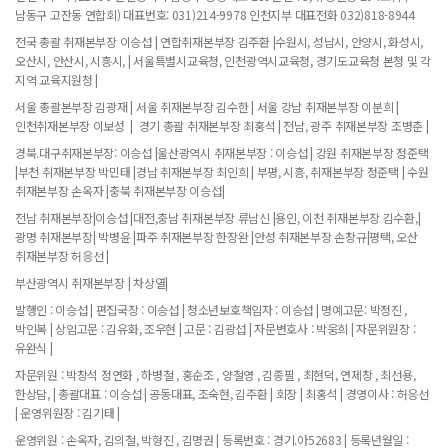
남동구 고잔동 연합회) 대표번호: 031)214-9978 인천지부 대표전화 032)818-8944
전국 총괄 취재본부장 이승섭 | 연합취재본부장 김주환 |수원시, 성남시, 안양시, 화성시,
오산시, 안산시, 시흥시, | 서울특별시교육청, 인천광역시교육청, 경기도교육청 본청 및 각
지역 교육지원청 |
서울 총괄본부장 김광재 | 서울 취재본부장 김수한 | 서울 강남 취재본부장 이분희 |
인천취재본부장 이보성 | 경기 총괄 취재본부장 최홍석 | 전남, 광주 취재본부장 조병춘 |
경북.대구취재본부장: 이승섭 |울산광역시 취재본부장 : 이승섭 | 강원 취재본부장 정준택
|부천 취재본부장 박민태 |경남 취재본부장 최인희 | 부평, 시흥, 취재본부장 정준택 | 수원
취재본부장 손옥자 |충북 취재본부장 이승섭|
전남 취재본부장|이승섭 |대전,충남 취재본부장 류남신 |용인, 이천 취재본부장 김수환,|
광명 취재본부장| 박병윤 |파주 취재본부장 한장완 |안성 취재본부장 손창규|평택, 오산
취재본부장 허응선 |
부산광역시 취재본부장 | 차상열|
발행인 : 이승섭 | 편집국장 : 이승섭 | 청소년보호책임자 : 이승섭 | 명예고문: 박정진 ,
박인복 | 상임고문 : 김유화, 조우현 | 고문 : 김광섭 | 자문변호사 : 박웅희 | 자문위원장 :
유완식 |
자문위원 : 박창석 정연화 , 하병철 , 홍순조 , 양철영 , 김종필 , 최현덕, 연제창 , 최선용,
한상담, | 총괄대표 : 이승섭 | 공동대표, 조숙현, 김주환 | 회장 | 최홍석 | 경영이사 : 허응선
| 운영위원장 : 김기태 |
운영위원 : 손옥자, 김의철, 박형진 , 김명권 | 등록번호 : 경기.아52683 | 등록년월일 :