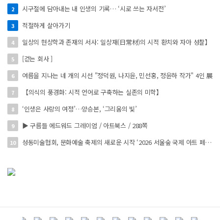
시구절에 담아내는 내 인생의 기록… ‘시로 쓰는 자서전’
2
적절하게 살아가기
3
일상의 현상학과 존재의 서사: 일상재(日常材)의 시적 환치와 자아 성찰】
4
[걷는 회사 ]
5
여름을 지나는 네 개의 시선 "정덕원, 나지윤, 민선홍, 정윤하 작가" 4인 展
6
【의식의 풍경화: 시적 언어로 구축하는 실존의 미학】
7
‘인생은 사랑의 여정’…양승본, ‘그리움의 빛’
8
▶ 구름들 에드워드 그레이엄 / 아트북스 / 288쪽
9
성동미술협회, 문화예술 축제의 새로운 시작 ‘2026 서울숲 국제 아트 페스타’ 개최
10