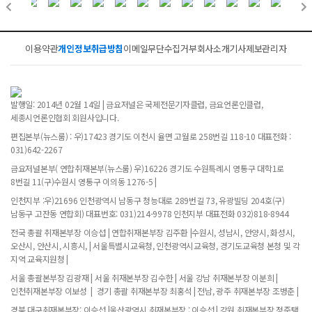
이용약관
개인정보취급방침
이메일무단수집거부
회사소개
기사제보
관리자
발행일: 2014년 02월 14일 | 금요저널은 국제전문기자클럽, 금요언론인클럽,
세종시언론인협회 회원사입니다.
편집본부(뉴스룸) : 우)17423 경기도 이천시 율면 고월로 258번길 118-10 대표전화 :
031)642-2267
금요저널본부( 연합취재본부(뉴스룸) 우)16226 경기도 수원특례시 영통구 대학1로
8번길 11(구)수원시 영통구 이의동 1276-5 |
인천지부 :우)21696 인천광역시 남동구 청능대로 289번길 73, 유광빌딩 204호(구)
남동구 고잔동 연합회) 대표번호: 031)214-9978 인천지부 대표전화 032)818-8944
전국 총괄 취재본부장 이승섭 | 연합취재본부장 김주환 |수원시, 성남시, 안양시, 화성시,
오산시, 안산시, 시흥시, | 서울특별시교육청, 인천광역시교육청, 경기도교육청 본청 및 각
지역 교육지원청 |
서울 총괄본부장 김광재 | 서울 취재본부장 김수한 | 서울 강남 취재본부장 이분희 |
인천취재본부장 이보성 | 경기 총괄 취재본부장 최홍석 | 전남, 광주 취재본부장 조병춘 |
경북.대구취재본부장: 이승섭 |울산광역시 취재본부장 : 이승섭 | 강원 취재본부장 정준택