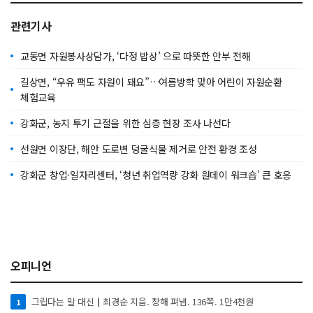
관련기사
교동면 자원봉사상담가, ‘다정 밥상’ 으로 따뜻한 안부 전해
길상면, “우유 팩도 자원이 돼요”…여름방학 맞아 어린이 자원순환
체험교육
강화군, 농지 투기 근절을 위한 심층 현장 조사 나선다
선원면 이장단, 해안 도로변 덩굴식물 제거로 안전 환경 조성
강화군 창업·일자리센터, ‘청년 취업역량 강화 원데이 워크숍’ 큰 호응
오피니언
그립다는 말 대신┃최경순 지음. 창해 펴냄. 136쪽. 1만4천원
1