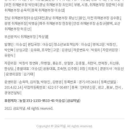
|부천 취재본부장 박민태 |경남 취재본부장 최인희 | 부평, 시흥, 취재본부장 정준택 | 수원
취재본부장 손옥자 |충북 취재본부장 이승섭|
전남 취재본부장|이승섭 |대전,충남 취재본부장 류남신 |용인, 이천 취재본부장 김수환,|
광명 취재본부장| 박병윤 |파주 취재본부장 한장완 |안성 취재본부장 손창규|평택, 오산
취재본부장 허응선 |
부산광역시 취재본부장 | 차상열|
발행인 : 이승섭 | 편집국장 : 이승섭 | 청소년보호책임자 : 이승섭 | 명예고문: 박정진 ,
박인복 | 상임고문 : 김유화, 조우현 | 고문 : 김광섭 | 자문변호사 : 박웅희 | 자문위원장 :
유완식 |
자문위원 : 박창석 정연화 , 하병철 , 홍순조 , 양철영 , 김종필 , 최현덕, 연제창 , 최선용,
한상담, | 총괄대표 : 이승섭 | 공동대표, 조숙현, 김주환 | 회장 | 최홍석 | 경영이사 : 허응선
| 운영위원장 : 김기태 |
운영위원 : 손옥자, 김의철, 박형진 , 김명권 | 등록번호 : 경기.아52683 | 등록년월일 :
2014.02.14 | 사업자등록번호 : 622-57-00497 | 종목 : 인터넷신문 , 광고 , 홍보 , 전시 ,
경영컨설팅 |
후원계좌 : 농협 351-1153-9533-43 이승섭 (금요저널)
2021 금요저널. All rights reserved.
Copyright © 금요저널. All rights reserved.