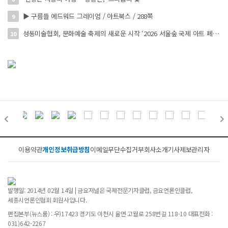
▶ 구름들 에드워드 그레이엄 / 아트북스 / 288쪽
9
성동미술협회, 문화예술 축제의 새로운 시작 ‘2026 서울숲 국제 아트 페스타’ 개최
10
이용약관
개인정보취급방침
이메일무단수집거부
회사소개
기사제보
관리자
발행일: 2014년 02월 14일 | 금요저널은 국제전문기자클럽, 금요언론인클럽,
세종시언론인협회 회원사입니다.
편집본부(뉴스룸) : 우)17423 경기도 이천시 율면 고월로 258번길 118-10 대표전화 :
031)642-2267