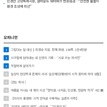
민경선 고양특례시장, 원마운트 워터파크 현장점검…“안전한 물놀이
환경 조성에 최선”
오피니언
그립다는 말 대신┃최경순 지음. 창해 펴냄. 136쪽. 1만4천원
1
시구절에 담아내는 내 인생의 기록… ‘시로 쓰는 자서전’
2
적절하게 살아가기
3
일상의 현상학과 존재의 서사: 일상재(日常材)의 시적 환치와 자아 성찰】
4
[걷는 회사 ]
5
여름을 지나는 네 개의 시선 "정덕원, 나지윤, 민선홍, 정윤하 작가" 4인 展
6
【의식의 풍경화: 시적 언어로 구축하는 실존의 미학】
7
‘인생은 사랑의 여정’…양승본, ‘그리움의 빛’
8