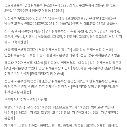
금요저널본부( 연합취재본부(뉴스룸) 우)16226 경기도 수원특례시 영통구 대학1로
8번길 11(구)수원시 영통구 이의동 1276-5 |
인천지부 :우)21696 인천광역시 남동구 청능대로 289번길 73, 유광빌딩 204호(구)
남동구 고잔동 연합회) 대표번호: 031)214-9978 인천지부 대표전화 032)818-8944
전국 총괄 취재본부장 이승섭 | 연합취재본부장 김주환 |수원시, 성남시, 안양시, 화성시,
오산시, 안산시, 시흥시, | 서울특별시교육청, 인천광역시교육청, 경기도교육청 본청 및 각
지역 교육지원청 |
서울 총괄본부장 김광재 | 서울 취재본부장 김수한 | 서울 강남 취재본부장 이분희 |
인천취재본부장 이보성 | 경기 총괄 취재본부장 최홍석 | 전남, 광주 취재본부장 조병춘 |
경북.대구취재본부장: 이승섭 |울산광역시 취재본부장 : 이승섭 | 강원 취재본부장 정준택
|부천 취재본부장 박민태 |경남 취재본부장 최인희 | 부평, 시흥, 취재본부장 정준택 | 수원
취재본부장 손옥자 |충북 취재본부장 이승섭|
전남 취재본부장|이승섭 |대전,충남 취재본부장 류남신 |용인, 이천 취재본부장 김수환,|
광명 취재본부장| 박병윤 |파주 취재본부장 한장완 |안성 취재본부장 손창규|평택, 오산
취재본부장 허응선 |
부산광역시 취재본부장 | 차상열|
발행인 : 이승섭 | 편집국장 : 이승섭 | 청소년보호책임자 : 이승섭 | 명예고문: 박정진 ,
박인복 | 상임고문 : 김유화, 조우현 | 고문 : 김광섭 | 자문변호사 : 박웅희 | 자문위원장 :
유완식 |
자문위원 : 박창석 정연화 , 하병철 , 홍순조 , 양철영 , 김종필 , 최현덕, 연제창 , 최선용,