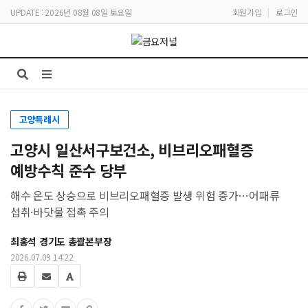
UPDATE : 2026년 08월 08일 토요일
회원가입
|
로그인
고양특례시
고양시 일산서구보건소, 비브리오패혈증
예방수칙 준수 당부
해수 온도 상승으로 비브리오패혈증 발생 위험 증가…어패류
섭취·바닷물 접촉 주의
최홍석 경기도 총괄본부장
2026.07.09 14:22