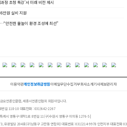
과정 초청 특강’서 미래 비전 제시
36만원 실비 지원
…“안전한 물놀이 환경 조성에 최선”
이용약관
개인정보취급방침
이메일무단수집거부
회사소개
기사제보
관리자
클럽, 금요언론인클럽, 세종시언론인협회 회원사입니다.
길 118-10 대표전화 : 031)642-2267
례시 영통구 대학1로 8번길 11(구)수원시 영통구 이의동 1276-5 |
, 유광빌딩 204호(구)남동구 고잔동 연합회) 대표번호: 031)214-9978 인천지부 대표전화 032