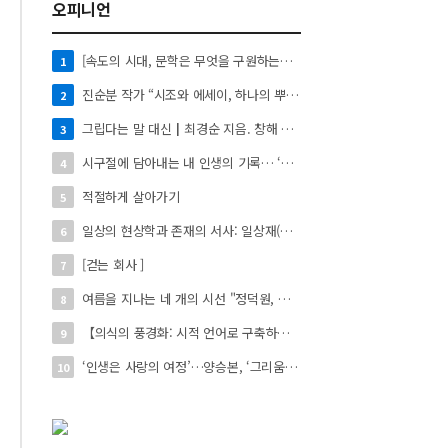
오피니언
[속도의 시대, 문학은 무엇을 구원하는가?]122
1
진순분 작가 “시조와 에세이, 하나의 뿌리에서 자란 두 갈래 나무”
2
그립다는 말 대신┃최경순 지음. 창해 펴냄. 136쪽. 1만4천원
3
시구절에 담아내는 내 인생의 기록… ‘시로 쓰는 자서전’
4
적절하게 살아가기
5
일상의 현상학과 존재의 서사: 일상재(日常材)의 시적 환치와 자아 성찰】
6
[걷는 회사 ]
7
여름을 지나는 네 개의 시선 "정덕원, 나지윤, 민선홍, 정윤하 작가" 4인 展
8
【의식의 풍경화: 시적 언어로 구축하는 실존의 미학】
9
‘인생은 사랑의 여정’…양승본, ‘그리움의 빛’
10