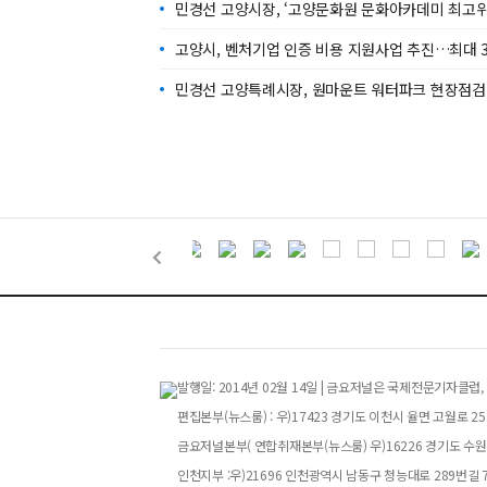
민경선 고양시장, ‘고양문화원 문화아카데미 최고위
고양시, 벤처기업 인증 비용 지원사업 추진…최대 
민경선 고양특례시장, 원마운트 워터파크 현장점검
발행일: 2014년 02월 14일 | 금요저널은 국제전문기자
편집본부(뉴스룸) : 우)17423 경기도 이천시 율면 고월로 258번
금요저널본부( 연합취재본부(뉴스룸) 우)16226 경기도 수원특
인천지부 :우)21696 인천광역시 남동구 청능대로 289번길 73