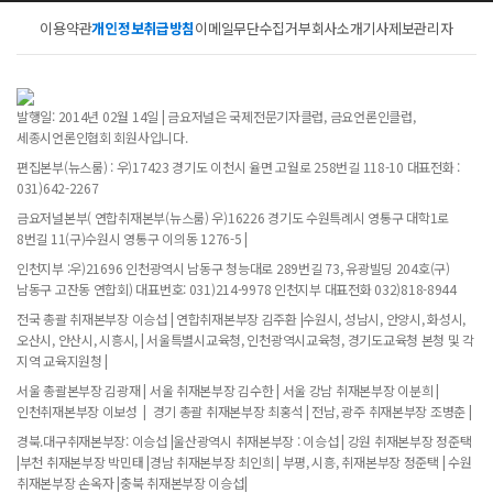
이용약관
개인정보취급방침
이메일무단수집거부
회사소개
기사제보
관리자
발행일: 2014년 02월 14일 | 금요저널은 국제전문기자클럽, 금요언론인클럽,
세종시언론인협회 회원사입니다.
편집본부(뉴스룸) : 우)17423 경기도 이천시 율면 고월로 258번길 118-10 대표전화 :
031)642-2267
금요저널본부( 연합취재본부(뉴스룸) 우)16226 경기도 수원특례시 영통구 대학1로
8번길 11(구)수원시 영통구 이의동 1276-5 |
인천지부 :우)21696 인천광역시 남동구 청능대로 289번길 73, 유광빌딩 204호(구)
남동구 고잔동 연합회) 대표번호: 031)214-9978 인천지부 대표전화 032)818-8944
전국 총괄 취재본부장 이승섭 | 연합취재본부장 김주환 |수원시, 성남시, 안양시, 화성시,
오산시, 안산시, 시흥시, | 서울특별시교육청, 인천광역시교육청, 경기도교육청 본청 및 각
지역 교육지원청 |
서울 총괄본부장 김광재 | 서울 취재본부장 김수한 | 서울 강남 취재본부장 이분희 |
인천취재본부장 이보성 | 경기 총괄 취재본부장 최홍석 | 전남, 광주 취재본부장 조병춘 |
경북.대구취재본부장: 이승섭 |울산광역시 취재본부장 : 이승섭 | 강원 취재본부장 정준택
|부천 취재본부장 박민태 |경남 취재본부장 최인희 | 부평, 시흥, 취재본부장 정준택 | 수원
취재본부장 손옥자 |충북 취재본부장 이승섭|