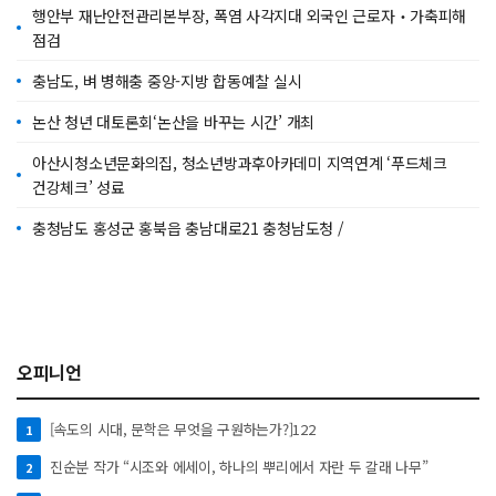
행안부 재난안전관리본부장, 폭염 사각지대 외국인 근로자‧가축피해
점검
충남도, 벼 병해충 중앙-지방 합동예찰 실시
논산 청년 대토론회‘논산을 바꾸는 시간’ 개최
아산시청소년문화의집, 청소년방과후아카데미 지역연계 ‘푸드체크
건강체크’ 성료
충청남도 홍성군 홍북읍 충남대로21 충청남도청 /
오피니언
[속도의 시대, 문학은 무엇을 구원하는가?]122
1
진순분 작가 “시조와 에세이, 하나의 뿌리에서 자란 두 갈래 나무”
2