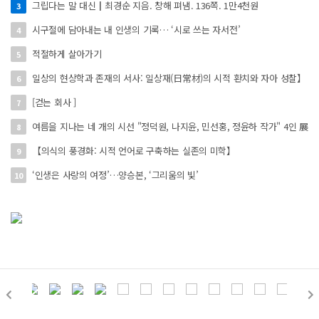
그립다는 말 대신┃최경순 지음. 창해 펴냄. 136쪽. 1만4천원
3
시구절에 담아내는 내 인생의 기록… ‘시로 쓰는 자서전’
4
적절하게 살아가기
5
일상의 현상학과 존재의 서사: 일상재(日常材)의 시적 환치와 자아 성찰】
6
[걷는 회사 ]
7
여름을 지나는 네 개의 시선 "정덕원, 나지윤, 민선홍, 정윤하 작가" 4인 展
8
【의식의 풍경화: 시적 언어로 구축하는 실존의 미학】
9
‘인생은 사랑의 여정’…양승본, ‘그리움의 빛’
10