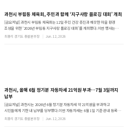
과천시 부림동 체육회, 주민과 함께 ‘지구사랑 플로깅 대회’ 개최
[금요저널] 과천시 부림동 체육회는 12일 주민 건강 증진과 깨끗한 마을 환경
조성을 위한 ‘2026년 부림동 지구사랑 플로깅 대회’를 개최했다.이번 행사는
중앙공원에서 출발해 대공원 나들길을 거쳐 대공원 입구까지 이어지는 코스로
최홍석 경기도 총괄본부장
Jun. 12, 2026
진행됐다.행사에는 주민 약 250명이
과천시, 올해 6월 정기분 자동차세 21억원 부과…7월 3일까지
납부
[금요저널] 과천시는 2026년 6월 정기분 자동차세 약 21억원을 부과하고
시민들에게 기한 내 납부를 당부했다.이번 자동차세는 6월 1일 기준 관내 등록
차량 1만 7천여 대를 대상으로 부과됐다.자동차세는 자동차·이륜차·기계장비
최홍석 경기도 총괄본부장
Jun. 12, 2026
소유자에게 매년 6월과 12월 정기적