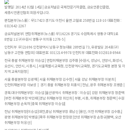
발행일: 2014년 02월 14일 | 금요저널은 국제전문기자클럽, 금요언론인클럽,
세종시언론인협회 회원사입니다.
편집본부(뉴스룸) : 우)17423 경기도 이천시 율면 고월로 258번길 118-10 대표전화 :
031)642-2267
금요저널본부( 연합취재본부(뉴스룸) 우)16226 경기도 수원특례시 영통구 대학1로
8번길 11(구)수원시 영통구 이의동 1276-5 |
인천지부 :우)21696 인천광역시 남동구 청능대로 289번길 73, 유광빌딩 204호(구)
남동구 고잔동 연합회) 대표번호: 031)214-9978 인천지부 대표전화 032)818-8944
전국 총괄 취재본부장 이승섭 | 연합취재본부장 김주환 |수원시, 성남시, 안양시, 화성시,
오산시, 안산시, 시흥시, | 서울특별시교육청, 인천광역시교육청, 경기도교육청 본청 및 각
지역 교육지원청 |
서울 총괄본부장 김광재 | 서울 취재본부장 김수한 | 서울 강남 취재본부장 이분희 |
인천취재본부장 이보성 | 경기 총괄 취재본부장 최홍석 | 전남, 광주 취재본부장 조병춘 |
경북.대구취재본부장: 이승섭 |울산광역시 취재본부장 : 이승섭 | 강원 취재본부장 정준택
|부천 취재본부장 박민태 |경남 취재본부장 최인희 | 부평, 시흥, 취재본부장 정준택 | 수원
취재본부장 손옥자 |충북 취재본부장 이승섭|
전남 취재본부장|이승섭 |대전,충남 취재본부장 류남신 |용인, 이천 취재본부장 김수환,|
광명 취재본부장| 박병윤 |파주 취재본부장 한장완 |안성 취재본부장 손창규|평택, 오산
취재본부장 허응선 |