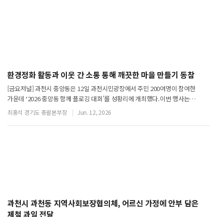
환경정화 활동과 이웃 간 소통 통해 깨끗한 마을 만들기 동참
[금요저널] 과천시 중앙동은 12일 과천시민광장에서 주민 200여명이 참여한
가운데 ‘2026 중앙동 함께 플로깅 대회’를 성황리에 개최했다.이번 행사는
주민들이 함께 걸으며 마을 환경을 가꾸고 이웃 간 소통과 화합을 도모하기 위해
최홍석 경기도 총괄본부장
Jun. 12, 2026
마련됐다.‘플로깅’은 걷기나 조깅을
과천시 과천동 지역사회보장협의체, 어르신 가정에 안부 담은
제철 과일 전달