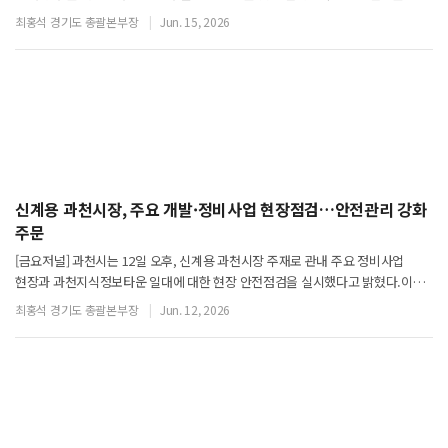
대표하는 문화예술 행사로 과천시 시 승격 40주년을 기념해 마련됐다.이날
최홍석 경기도 총괄본부장
Jun. 15, 2026
공연에는 950석 규 모의 객석이 가득 찬
신계용 과천시장, 주요 개발·정비사업 현장점검…안전관리 강화
주문
[금요저널] 과천시는 12일 오후, 신계용 과천시장 주재로 관내 주요 정비사업
현장과 과천지식정보타운 일대에 대한 현장 안전점검을 실시했다고 밝혔다.이번
점검은 최근 타 지역에서 발생한 공사 현장 안전사고를 계기로 주요 정비사업
최홍석 경기도 총괄본부장
Jun. 12, 2026
현장과 대규모 개발사업 구역의 안전관리