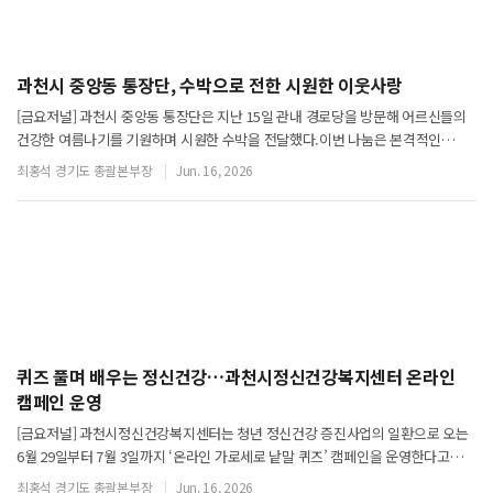
과천시 중앙동 통장단, 수박으로 전한 시원한 이웃사랑
[금요저널] 과천시 중앙동 통장단은 지난 15일 관내 경로당을 방문해 어르신들의
건강한 여름나기를 기원하며 시원한 수박을 전달했다.이번 나눔은 본격적인
무더위를 앞두고 어르신들의 안부를 살피고 시원한 여름을 응원하기 위해
최홍석 경기도 총괄본부장
Jun. 16, 2026
마련됐다.통장단은 경로당을 방문해 수박을 전달
퀴즈 풀며 배우는 정신건강…과천시정신건강복지센터 온라인
캠페인 운영
[금요저널] 과천시정신건강복지센터는 청년 정신건강 증진사업의 일환으로 오는
6월 29일부터 7월 3일까지 ‘온라인 가로세로 낱말 퀴즈’ 캠페인을 운영한다고
밝혔다.이번 캠페인은 시민들이 퀴즈를 풀며 정신건강 정보와
최홍석 경기도 총괄본부장
Jun. 16, 2026