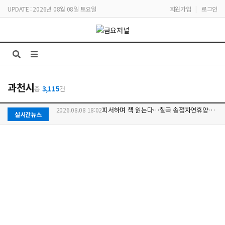
UPDATE : 2026년 08월 08일 토요일
회원가입
|
로그인
과천시
총
3,115
건
경기도의회 더불어민주당 여성의원협의회 2026 일본군 ‘위안부’피해자 기림의날 기념식 참석
2026.08.08 17:06
실시간뉴스
고수온 피해 최소화 총력…박용선 시장, 피해 양식장 찾아 복구 지원 점검
2026.08.08 16:02
2027 대입 수시전략 입시 설명회에 참석한 민경선 고양시장
2026.08.08 15:00
논산 청년 대토론회‘논산을 바꾸는 시간’ 개최
2026.08.08 19:03
피서하며 책 읽는다…칠곡 송정자연휴양림‘북캉스’하세요
2026.08.08 18:02