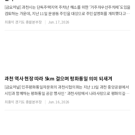
[금요저널] 과천시는 단독주택지역 주차난 해소를 위한 ‘거주자우선주차제’도입을
검토하는 가운데, 지난 11일 문원동 주민을 대상으로 주민설명회를 개최했다고
밝혔다.이번 설명회에서는 해당 지역의 주차 현황과 거주자우선주차제 운영 방식,
최홍석 경기도 총괄본부장
Jun. 17, 2026
제도 도입에 따른 기대 효과 및
과천 역사 현장 따라 5km 걸으며 평화통일 의미 되새겨
[금요저널] 민주평화통일자문회의 과천시협의회는 지난 13일 과천 중앙공원에서
시민과 함께하는 평화통일 공감 행사인 ‘ 과천사랑에서 나라사랑으로 평화의길
걷다’를 개최했다.이번 행사는 지역 주민들과 함께 평화통일의 의미를 되새기고
최홍석 경기도 총괄본부장
Jun. 16, 2026
소통과 화합의 장을 마련하기 위해 추진