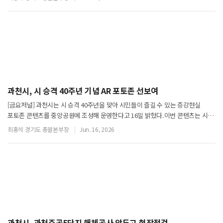
과천시정신건강복지센터의 주요 사업 및 서비스를 쉽고
과천시, 시 승격 40주년 기념 AR 포토존 선보여
[금요저널] 과천시는 시 승격 40주년을 맞아 시민들이 즐길 수 있는 증강현실
포토존 콘텐츠를 중앙공원에 조성해 운영한다고 16일 밝혔다.이번 콘텐츠는 시
승격 40주년을 기념하고 시민 참여를 확대하기 위해 마련됐다.포토존은 △40주년
최홍석 경기도 총괄본부장
Jun. 16, 2026
기념 엠블럼 △과천시 소통 캐릭
과천시, 과천주공5단지 해체공사 앞두고 현장점검