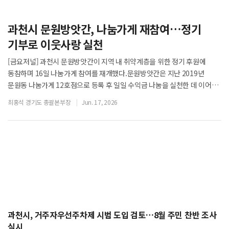
과천시 문원방앗간, 나눔가게 재참여…정기
기부로 이웃사랑 실천
[금요저널] 과천시 문원방앗간이 지역 내 취약계층을 위한 정기 후원에
동참하며 16일 나눔가게 참여를 재개했다.문원방앗간은 지난 2019년
문원동 나눔가게 12호점으로 등록 후 일일 수익금 나눔을 실천한 데 이어
이번에는 매월 일정 금액을 정기 기부하는 방식으로 다시 참여하게 됐다.
최홍석 경기도 총괄본부장
Jun. 17, 2026
후원금은 지역 내 취약계층 지원과 복지사업에 활용될 예정이다.이정연
대표는
과천시, 거주자우선주차제 시범 도입 검토…8월 주민 찬반 조사
실시