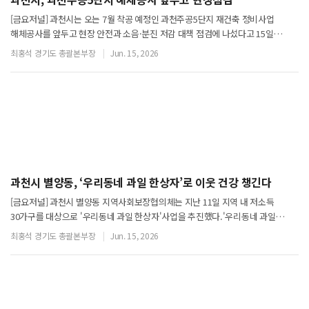
[금요저널] 과천시는 오는 7월 착공 예정인 과천주공5단지 재건축 정비사업
해체공사를 앞두고 현장 안전과 소음·분진 저감 대책 점검에 나섰다고 15일
밝혔다.신계용 과천시장은 지난 12일 사업 현장을 방문해 해체공사 준비 상황을
최홍석 경기도 총괄본부장
Jun. 15, 2026
확인하고 안전 시공 대책을 점검했다.현
과천시 별양동, ‘우리동네 과일 한상자’로 이웃 건강 챙긴다
[금요저널] 과천시 별양동 지역사회보장협의체는 지난 11일 지역 내 저소득
30가구를 대상으로 '우리동네 과일 한상자'사업을 추진했다.'우리동네 과일
한상자'는 물가 상승 등으로 신선한 과일 섭취에 어려움을 겪는 취약계층의 건강한
최홍석 경기도 총괄본부장
Jun. 15, 2026
식생활을 지원하기 위해 마련된 별양동