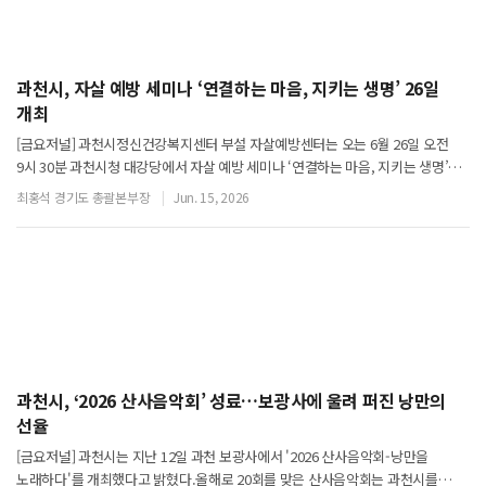
과천시, 자살 예방 세미나 ‘연결하는 마음, 지키는 생명’ 26일
개최
[금요저널] 과천시정신건강복지센터 부설 자살예방센터는 오는 6월 26일 오전
9시 30분 과천시청 대강당에서 자살 예방 세미나 ‘연결하는 마음, 지키는 생명’을
개최한다고 밝혔다.이번 세미나는 청소년 자해와 자살 위기, 자살 유가족의 애도
최홍석 경기도 총괄본부장
Jun. 15, 2026
과정 등 자살 예방과 생명
과천시, ‘2026 산사음악회’ 성료…보광사에 울려 퍼진 낭만의
선율
[금요저널] 과천시는 지난 12일 과천 보광사에서 '2026 산사음악회-낭만을
노래하다'를 개최했다고 밝혔다.올해로 20회를 맞은 산사음악회는 과천시를