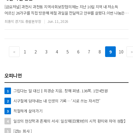
[금요저널] 과천시 과천동 지역사회보장협의체는 지난 10일 지역 내 저소득
어르신 26가구를 직접 방문해 제철 과일을 전달하고 안부를 살폈다.이번 나눔은
과천동 특화사업으로 돌봄이 필요한 어르신들에게 협의체 위원들이 제철 과일을
최홍석 경기도 총괄본부장
Jun. 11, 2026
전달하며 건강 상태와 생활 여건을 살피
1
2
3
4
5
6
7
8
9
10
<
>
오피니언
그립다는 말 대신┃최경순 지음. 창해 펴냄. 136쪽. 1만4천원
1
시구절에 담아내는 내 인생의 기록… ‘시로 쓰는 자서전’
2
적절하게 살아가기
3
일상의 현상학과 존재의 서사: 일상재(日常材)의 시적 환치와 자아 성찰】
4
[걷는 회사 ]
5