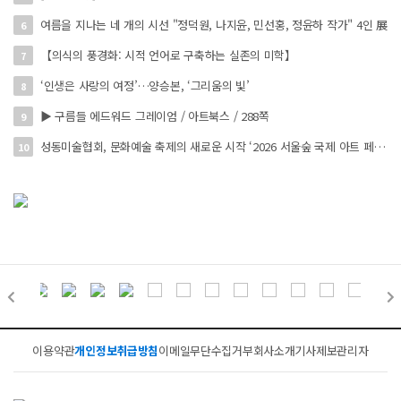
여름을 지나는 네 개의 시선 "정덕원, 나지윤, 민선홍, 정윤하 작가" 4인 展
6
【의식의 풍경화: 시적 언어로 구축하는 실존의 미학】
7
‘인생은 사랑의 여정’…양승본, ‘그리움의 빛’
8
▶ 구름들 에드워드 그레이엄 / 아트북스 / 288쪽
9
성동미술협회, 문화예술 축제의 새로운 시작 ‘2026 서울숲 국제 아트 페스타’ 개최
10
이용약관
개인정보취급방침
이메일무단수집거부
회사소개
기사제보
관리자