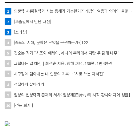
인문학 시론[철학과 시는 용해가 가능한가?: 개념의 얼음과 언어의 불꽃 사이에서]
1
[오솔길에서 만난 다산]
2
[소녀상]
3
[속도의 시대, 문학은 무엇을 구원하는가?]122
4
진순분 작가 “시조와 에세이, 하나의 뿌리에서 자란 두 갈래 나무”
5
그립다는 말 대신┃최경순 지음. 창해 펴냄. 136쪽. 1만4천원
6
시구절에 담아내는 내 인생의 기록… ‘시로 쓰는 자서전’
7
적절하게 살아가기
8
일상의 현상학과 존재의 서사: 일상재(日常材)의 시적 환치와 자아 성찰】
9
[걷는 회사 ]
10