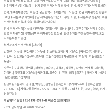
서울 총괄본부장 김광재 | 서울 취재본부장 김수한 | 서울 강남 취재본부장 이분희 |
인천취재본부장 이보성 | 경기 총괄 취재본부장 최홍석 | 전남, 광주 취재본부장 조병춘 |
경북.대구취재본부장: 이승섭 |울산광역시 취재본부장 : 이승섭 | 강원 취재본부장 정준택
|부천 취재본부장 박민태 |경남 취재본부장 최인희 | 부평, 시흥, 취재본부장 정준택 | 수원
취재본부장 손옥자 |충북 취재본부장 이승섭|
전남 취재본부장|이승섭 |대전,충남 취재본부장 류남신 |용인, 이천 취재본부장 김수환,|
광명 취재본부장| 박병윤 |파주 취재본부장 한장완 |안성 취재본부장 손창규|평택, 오산
취재본부장 허응선 |
부산광역시 취재본부장 | 차상열|
발행인 : 이승섭 | 편집국장 : 이승섭 | 청소년보호책임자 : 이승섭 | 명예고문: 박정진 ,
박인복 | 상임고문 : 김유화, 조우현 | 고문 : 김광섭 | 자문변호사 : 박웅희 | 자문위원장 :
유완식 |
자문위원 : 박창석 정연화 , 하병철 , 홍순조 , 양철영 , 김종필 , 최현덕, 연제창 , 최선용,
한상담, | 총괄대표 : 이승섭 | 공동대표, 조숙현, 김주환 | 회장 | 최홍석 | 경영이사 : 허응선
| 운영위원장 : 김기태 |
운영위원 : 손옥자, 김의철, 박형진 , 김명권 | 등록번호 : 경기.아52683 | 등록년월일 :
2014.02.14 | 사업자등록번호 : 622-57-00497 | 종목 : 인터넷신문 , 광고 , 홍보 , 전시 ,
경영컨설팅 |
후원계좌 : 농협 351-1153-9533-43 이승섭 (금요저널)
2021 금요저널. All rights reserved.