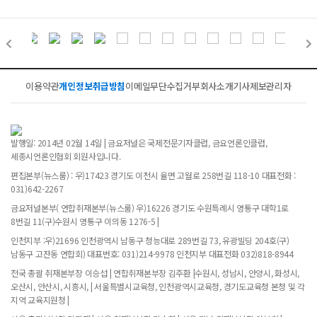
이용약관
개인정보취급방침
이메일무단수집거부
회사소개
기사제보
관리자
발행일: 2014년 02월 14일 | 금요저널은 국제전문기자클럽, 금요언론인클럽,
세종시언론인협회 회원사입니다.
편집본부(뉴스룸) : 우)17423 경기도 이천시 율면 고월로 258번길 118-10 대표전화 :
031)642-2267
금요저널본부( 연합취재본부(뉴스룸) 우)16226 경기도 수원특례시 영통구 대학1로
8번길 11(구)수원시 영통구 이의동 1276-5 |
인천지부 :우)21696 인천광역시 남동구 청능대로 289번길 73, 유광빌딩 204호(구)
남동구 고잔동 연합회) 대표번호: 031)214-9978 인천지부 대표전화 032)818-8944
전국 총괄 취재본부장 이승섭 | 연합취재본부장 김주환 |수원시, 성남시, 안양시, 화성시,
오산시, 안산시, 시흥시, | 서울특별시교육청, 인천광역시교육청, 경기도교육청 본청 및 각
지역 교육지원청 |