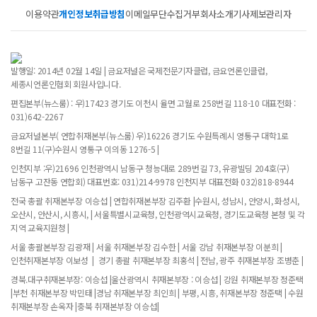
이용약관
개인정보취급방침
이메일무단수집거부
회사소개
기사제보
관리자
발행일: 2014년 02월 14일 | 금요저널은 국제전문기자클럽, 금요언론인클럽,
세종시언론인협회 회원사입니다.
편집본부(뉴스룸) : 우)17423 경기도 이천시 율면 고월로 258번길 118-10 대표전화 :
031)642-2267
금요저널본부( 연합취재본부(뉴스룸) 우)16226 경기도 수원특례시 영통구 대학1로
8번길 11(구)수원시 영통구 이의동 1276-5 |
인천지부 :우)21696 인천광역시 남동구 청능대로 289번길 73, 유광빌딩 204호(구)
남동구 고잔동 연합회) 대표번호: 031)214-9978 인천지부 대표전화 032)818-8944
전국 총괄 취재본부장 이승섭 | 연합취재본부장 김주환 |수원시, 성남시, 안양시, 화성시,
오산시, 안산시, 시흥시, | 서울특별시교육청, 인천광역시교육청, 경기도교육청 본청 및 각
지역 교육지원청 |
서울 총괄본부장 김광재 | 서울 취재본부장 김수한 | 서울 강남 취재본부장 이분희 |
인천취재본부장 이보성 | 경기 총괄 취재본부장 최홍석 | 전남, 광주 취재본부장 조병춘 |
경북.대구취재본부장: 이승섭 |울산광역시 취재본부장 : 이승섭 | 강원 취재본부장 정준택
|부천 취재본부장 박민태 |경남 취재본부장 최인희 | 부평, 시흥, 취재본부장 정준택 | 수원
취재본부장 손옥자 |충북 취재본부장 이승섭|