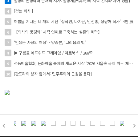
일상의 현상학과 존재의 서사: 일상재(日常材)의 시적 환치와 자아 성찰】
3
[걷는 회사 ]
4
여름을 지나는 네 개의 시선 "정덕원, 나지윤, 민선홍, 정윤하 작가" 4인 展
5
【의식의 풍경화: 시적 언어로 구축하는 실존의 미학】
6
‘인생은 사랑의 여정’…양승본, ‘그리움의 빛’
7
▶ 구름들 에드워드 그레이엄 / 아트북스 / 288쪽
8
성동미술협회, 문화예술 축제의 새로운 시작 ‘2026 서울숲 국제 아트 페스타’ 개최
9
[판도라의 상자 앞에서: 민주주의의 근원을 묻다]
10