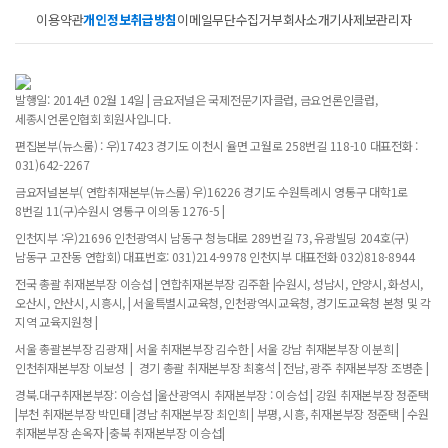
이용약관
개인정보취급방침
이메일무단수집거부
회사소개
기사제보
관리자
발행일: 2014년 02월 14일 | 금요저널은 국제전문기자클럽, 금요언론인클럽,
세종시언론인협회 회원사입니다.
편집본부(뉴스룸) : 우)17423 경기도 이천시 율면 고월로 258번길 118-10 대표전화 :
031)642-2267
금요저널본부( 연합취재본부(뉴스룸) 우)16226 경기도 수원특례시 영통구 대학1로
8번길 11(구)수원시 영통구 이의동 1276-5 |
인천지부 :우)21696 인천광역시 남동구 청능대로 289번길 73, 유광빌딩 204호(구)
남동구 고잔동 연합회) 대표번호: 031)214-9978 인천지부 대표전화 032)818-8944
전국 총괄 취재본부장 이승섭 | 연합취재본부장 김주환 |수원시, 성남시, 안양시, 화성시,
오산시, 안산시, 시흥시, | 서울특별시교육청, 인천광역시교육청, 경기도교육청 본청 및 각
지역 교육지원청 |
서울 총괄본부장 김광재 | 서울 취재본부장 김수한 | 서울 강남 취재본부장 이분희 |
인천취재본부장 이보성 | 경기 총괄 취재본부장 최홍석 | 전남, 광주 취재본부장 조병춘 |
경북.대구취재본부장: 이승섭 |울산광역시 취재본부장 : 이승섭 | 강원 취재본부장 정준택
|부천 취재본부장 박민태 |경남 취재본부장 최인희 | 부평, 시흥, 취재본부장 정준택 | 수원
취재본부장 손옥자 |충북 취재본부장 이승섭|