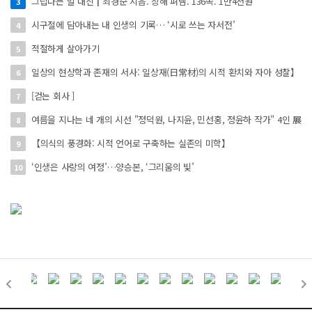
그립다는 말 대신┃최경순 지음. 창해 펴냄. 136쪽. 1만4천원
3
시구절에 담아내는 내 인생의 기록… ‘시로 쓰는 자서전’
4
적절하게 살아가기
5
일상의 현상학과 존재의 서사: 일상재(日常材)의 시적 환치와 자아 성찰】
6
[걷는 회사 ]
7
여름을 지나는 네 개의 시선 "정덕원, 나지윤, 민선홍, 정윤하 작가" 4인 展
8
【의식의 풍경화: 시적 언어로 구축하는 실존의 미학】
9
‘인생은 사랑의 여정’…양승본, ‘그리움의 빛’
10