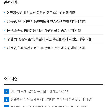
관련기사
논현2동, 관내 경로당 회장단 행복소통 간담회 개최
남동구, 유니세프 아동친화도시 인증갱신 현판 제막식 개최
논현고잔동, 통합돌봄 대상 가구‘현관 방충망 설치’지원
구월2동 통장자율회, 폭염에 지친 주민들에게 시원한 생수 나눔
남동구, “2026년 남동구 AI 활용 우수사례 경진대회” 개최
오피니언
[속도의 시대, 문학은 무엇을 구원하는가?]122
1
진순분 작가 “시조와 에세이, 하나의 뿌리에서 자란 두 갈래 나무”
2