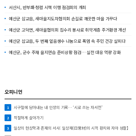
서산시, 반부패·청렴 시책 이행 점검회의 개최
예산군 삽교읍, 새마을지도자협의회 손길로 깨끗한 마을 가꾸다
예산군 고덕면, 새마을협의회 집수리 봉사로 취약계층 주거환경 개선
예산군 삽교읍, 두 번째 얼음생수 나눔으로 폭염 속 주민 건강 살피다
예산군, 군수 주재 을지연습 준비상황 점검… 실전 대응 역량 강화
오피니언
시구절에 담아내는 내 인생의 기록… ‘시로 쓰는 자서전’
1
적절하게 살아가기
2
일상의 현상학과 존재의 서사: 일상재(日常材)의 시적 환치와 자아 성찰】
3