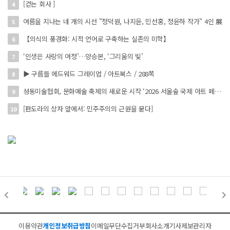
[걷는 회사 ]
4
여름을 지나는 네 개의 시선 "정덕원, 나지윤, 민선홍, 정윤하 작가" 4인 展
5
【의식의 풍경화: 시적 언어로 구축하는 실존의 미학】
6
‘인생은 사랑의 여정’…양승본, ‘그리움의 빛’
7
▶ 구름들 에드워드 그레이엄 / 아트북스 / 288쪽
8
성동미술협회, 문화예술 축제의 새로운 시작 ‘2026 서울숲 국제 아트 페스타’ 개최
9
[판도라의 상자 앞에서: 민주주의의 근원을 묻다]
10
이용약관
개인정보취급방침
이메일무단수집거부
회사소개
기사제보
관리자