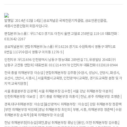
발행일: 2014년 02월 14일 | 금요저널은 국제전문기자클럽, 금요언론인클럽,
세종시언론인협회 회원사입니다.
편집본부(뉴스룸) : 우)17423 경기도 이천시 율면 고월로 258번길 118-10 대표전화 :
031)642-2267
금요저널본부( 연합취재본부(뉴스룸) 우)16226 경기도 수원특례시 영통구 대학1로
8번길 11(구)수원시 영통구 이의동 1276-5 |
인천지부 :우)21696 인천광역시 남동구 청능대로 289번길 73, 유광빌딩 204호(구)
남동구 고잔동 연합회) 대표번호: 031)214-9978 인천지부 대표전화 032)818-8944
전국 총괄 취재본부장 이승섭 | 연합취재본부장 김주환 |수원시, 성남시, 안양시, 화성시,
오산시, 안산시, 시흥시, | 서울특별시교육청, 인천광역시교육청, 경기도교육청 본청 및 각
지역 교육지원청 |
서울 총괄본부장 김광재 | 서울 취재본부장 김수한 | 서울 강남 취재본부장 이분희 |
인천취재본부장 이보성 | 경기 총괄 취재본부장 최홍석 | 전남, 광주 취재본부장 조병춘 |
경북.대구취재본부장: 이승섭 |울산광역시 취재본부장 : 이승섭 | 강원 취재본부장 정준택
|부천 취재본부장 박민태 |경남 취재본부장 최인희 | 부평, 시흥, 취재본부장 정준택 | 수원
취재본부장 손옥자 |충북 취재본부장 이승섭|
전남 취재본부장|이승섭 |대전,충남 취재본부장 류남신 |용인, 이천 취재본부장 김수환,|