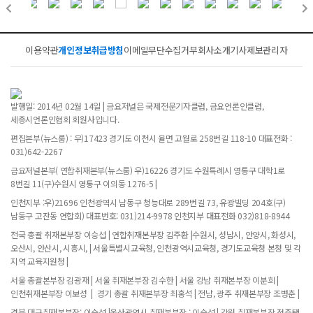
이용약관
개인정보취급방침
이메일무단수집거부
회사소개
기사제보
관리자
발행일: 2014년 02월 14일 | 금요저널은 국제전문기자클럽, 금요언론인클럽,
세종시언론인협회 회원사입니다.
편집본부(뉴스룸) : 우)17423 경기도 이천시 율면 고월로 258번길 118-10 대표전화 :
031)642-2267
금요저널본부( 연합취재본부(뉴스룸) 우)16226 경기도 수원특례시 영통구 대학1로
8번길 11(구)수원시 영통구 이의동 1276-5 |
인천지부 :우)21696 인천광역시 남동구 청능대로 289번길 73, 유광빌딩 204호(구)
남동구 고잔동 연합회) 대표번호: 031)214-9978 인천지부 대표전화 032)818-8944
전국 총괄 취재본부장 이승섭 | 연합취재본부장 김주환 |수원시, 성남시, 안양시, 화성시,
오산시, 안산시, 시흥시, | 서울특별시교육청, 인천광역시교육청, 경기도교육청 본청 및 각
지역 교육지원청 |
서울 총괄본부장 김광재 | 서울 취재본부장 김수한 | 서울 강남 취재본부장 이분희 |
인천취재본부장 이보성 | 경기 총괄 취재본부장 최홍석 | 전남, 광주 취재본부장 조병춘 |
경북.대구취재본부장: 이승섭 |울산광역시 취재본부장 : 이승섭 | 강원 취재본부장 정준택