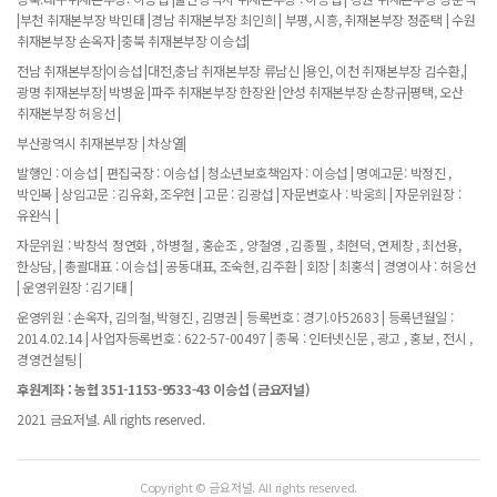
|부천 취재본부장 박민태 |경남 취재본부장 최인희 | 부평, 시흥, 취재본부장 정준택 | 수원
취재본부장 손옥자 |충북 취재본부장 이승섭|
전남 취재본부장|이승섭 |대전,충남 취재본부장 류남신 |용인, 이천 취재본부장 김수환,|
광명 취재본부장| 박병윤 |파주 취재본부장 한장완 |안성 취재본부장 손창규|평택, 오산
취재본부장 허응선 |
부산광역시 취재본부장 | 차상열|
발행인 : 이승섭 | 편집국장 : 이승섭 | 청소년보호책임자 : 이승섭 | 명예고문: 박정진 ,
박인복 | 상임고문 : 김유화, 조우현 | 고문 : 김광섭 | 자문변호사 : 박웅희 | 자문위원장 :
유완식 |
자문위원 : 박창석 정연화 , 하병철 , 홍순조 , 양철영 , 김종필 , 최현덕, 연제창 , 최선용,
한상담, | 총괄대표 : 이승섭 | 공동대표, 조숙현, 김주환 | 회장 | 최홍석 | 경영이사 : 허응선
| 운영위원장 : 김기태 |
운영위원 : 손옥자, 김의철, 박형진 , 김명권 | 등록번호 : 경기.아52683 | 등록년월일 :
2014.02.14 | 사업자등록번호 : 622-57-00497 | 종목 : 인터넷신문 , 광고 , 홍보 , 전시 ,
경영컨설팅 |
후원계좌 : 농협 351-1153-9533-43 이승섭 (금요저널)
2021 금요저널. All rights reserved.
Copyright © 금요저널. All rights reserved.