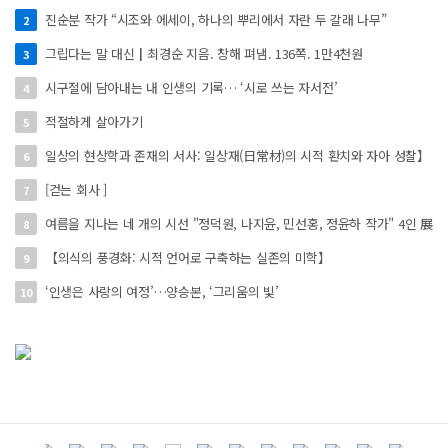
진순분 작가 “시조와 에세이, 하나의 뿌리에서 자란 두 갈래 나무”
2
그립다는 말 대신┃최경순 지음. 창해 펴냄. 136쪽. 1만4천원
3
시구절에 담아내는 내 인생의 기록… ‘시로 쓰는 자서전’
4
적절하게 살아가기
5
일상의 현상학과 존재의 서사: 일상재(日常材)의 시적 환치와 자아 성찰】
6
[걷는 회사 ]
7
여름을 지나는 네 개의 시선 "정덕원, 나지윤, 민선홍, 정윤하 작가" 4인 展
8
【의식의 풍경화: 시적 언어로 구축하는 실존의 미학】
9
‘인생은 사랑의 여정’…양승본, ‘그리움의 빛’
10