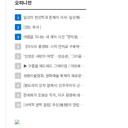
오피니언
일상의 현상학과 존재의 서사: 일상재(日常材)의 시적 환치와 자아 성찰】
1
[걷는 회사 ]
2
여름을 지나는 네 개의 시선 "정덕원, 나지윤, 민선홍, 정윤하 작가" 4인 展
3
【의식의 풍경화: 시적 언어로 구축하는 실존의 미학】
4
‘인생은 사랑의 여정’…양승본, ‘그리움의 빛’
5
▶ 구름들 에드워드 그레이엄 / 아트북스 / 288쪽
6
성동미술협회, 문화예술 축제의 새로운 시작 ‘2026 서울숲 국제 아트 페스타’ 개최
7
[판도라의 상자 앞에서: 민주주의의 근원을 묻다]
8
한국화가 조영순 작가, 지구 환경에 대한 이야기 '사라진 동물의 수호 서사' 개인전 진행 中
9
[사색적 문학 칼럼] 추상(推想)의 정립과 육화(肉化)의 도(道)
10