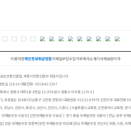
이용약관
개인정보취급방침
이메일무단수집거부
회사소개
기사제보
관리자
클럽, 금요언론인클럽, 세종시언론인협회 회원사입니다.
길 118-10 대표전화 : 031)642-2267
례시 영통구 대학1로 8번길 11(구)수원시 영통구 이의동 1276-5 |
, 유광빌딩 204호(구)남동구 고잔동 연합회) 대표번호: 031)214-9978 인천지부 대표전화 032
, 성남시, 안양시, 화성시, 오산시, 안산시, 시흥시, | 서울특별시교육청, 인천광역시교육청, 경
남 취재본부장 이분희 | 인천취재본부장 이보성 | 경기 총괄 취재본부장 최홍석 | 전남, 광주 취재
 | 강원 취재본부장 정준택 |부천 취재본부장 박민태 |경남 취재본부장 최인희 | 부평, 시흥, 취