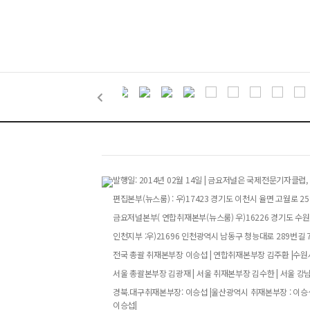
발행일: 2014년 02월 14일 | 금요저널은 국제전문기자
편집본부(뉴스룸) : 우)17423 경기도 이천시 율면 고월로 258번
금요저널본부( 연합취재본부(뉴스룸) 우)16226 경기도 수원특
인천지부 :우)21696 인천광역시 남동구 청능대로 289번길 73
전국 총괄 취재본부장 이승섭 | 연합취재본부장 김주환 |수원시
서울 총괄본부장 김광재 | 서울 취재본부장 김수한 | 서울 강
경북.대구취재본부장: 이승섭 |울산광역시 취재본부장 : 이승섭
이승섭|