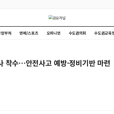
중앙부처
연예/스포츠
오피니언
수도권의회
수도권교육
조사 착수…안전사고 예방·정비기반 마련