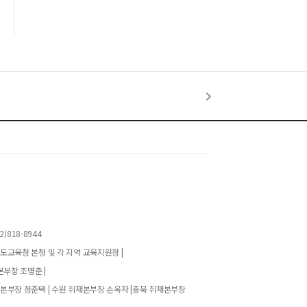
)818-8944
기도교육청 본청 및 각 지역 교육지원청 |
본부장 조병춘 |
재본부장 정준택 | 수원 취재본부장 손옥자 |충북 취재본부장