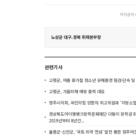
저작권자 
노상균 대구.경북 취재본부장
관련기사
고령군, 여름 휴가철 청소년 유해환경 점검·단속 및
고령군, 가뭄피해 예방 총력 대응
영주시의회, 국민의힘 양향자 최고위원과 ‘지방소멸
경상북도아이엠뱅크장학문화재단 다둥이 장학금 8천만
2019년부터 8년간...
울릉군-신안군, ‘국토 외곽 먼섬’ 발전 통한 정주여