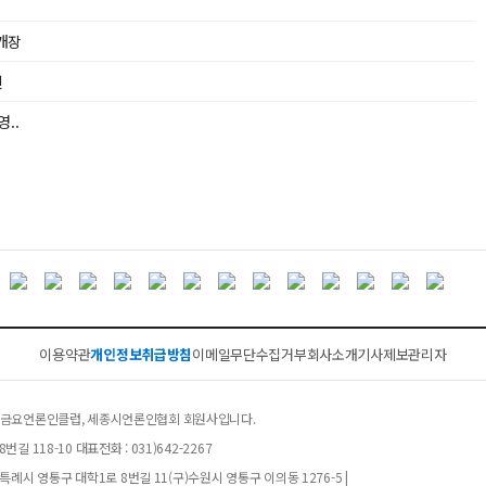
재개장
인
..
이용약관
개인정보취급방침
이메일무단수집거부
회사소개
기사제보
관리자
클럽, 금요언론인클럽, 세종시언론인협회 회원사입니다.
길 118-10 대표전화 : 031)642-2267
례시 영통구 대학1로 8번길 11(구)수원시 영통구 이의동 1276-5 |