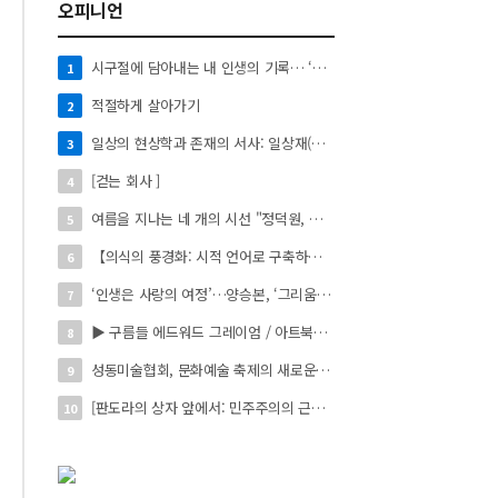
오피니언
시구절에 담아내는 내 인생의 기록… ‘시로 쓰는 자서전’
1
적절하게 살아가기
2
일상의 현상학과 존재의 서사: 일상재(日常材)의 시적 환치와 자아 성찰】
3
[걷는 회사 ]
4
여름을 지나는 네 개의 시선 "정덕원, 나지윤, 민선홍, 정윤하 작가" 4인 展
5
【의식의 풍경화: 시적 언어로 구축하는 실존의 미학】
6
‘인생은 사랑의 여정’…양승본, ‘그리움의 빛’
7
▶ 구름들 에드워드 그레이엄 / 아트북스 / 288쪽
8
성동미술협회, 문화예술 축제의 새로운 시작 ‘2026 서울숲 국제 아트 페스타’ 개최
9
[판도라의 상자 앞에서: 민주주의의 근원을 묻다]
10