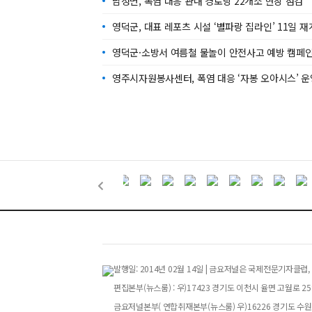
남정면, 폭염 대응 관내 경로당 22개소 현장 점검
영덕군, 대표 레포츠 시설 ‘별파랑 집라인’ 11일 
영덕군·소방서 여름철 물놀이 안전사고 예방 캠페
영주시자원봉사센터, 폭염 대응 ‘자봉 오아시스’ 운영
발행일: 2014년 02월 14일 | 금요저널은 국제전문기자
편집본부(뉴스룸) : 우)17423 경기도 이천시 율면 고월로 258번
금요저널본부( 연합취재본부(뉴스룸) 우)16226 경기도 수원특