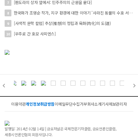
[판도라의 상자 앞에서: 민주주의의 근원을 묻다]
7
한국화가 조영순 작가, 지구 환경에 대한 이야기 '사라진 동물의 수호 서사' 개인전 진행 中
8
[사색적 문학 칼럼] 추상(推想)의 정립과 육화(肉化)의 도(道)
9
[우주로 간 호모 사피엔스]
10
이용약관
개인정보취급방침
이메일무단수집거부
회사소개
기사제보
관리자
발행일: 2014년 02월 14일 | 금요저널은 국제전문기자클럽, 금요언론인클럽,
세종시언론인협회 회원사입니다.