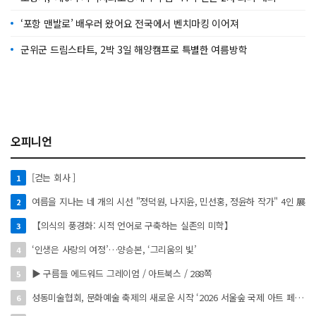
‘포항 맨발로’ 배우러 왔어요 전국에서 벤치마킹 이어져
군위군 드림스타트, 2박 3일 해양캠프로 특별한 여름방학
오피니언
[걷는 회사 ]
1
여름을 지나는 네 개의 시선 "정덕원, 나지윤, 민선홍, 정윤하 작가" 4인 展
2
【의식의 풍경화: 시적 언어로 구축하는 실존의 미학】
3
‘인생은 사랑의 여정’…양승본, ‘그리움의 빛’
4
▶ 구름들 에드워드 그레이엄 / 아트북스 / 288쪽
5
성동미술협회, 문화예술 축제의 새로운 시작 ‘2026 서울숲 국제 아트 페스타’ 개최
6