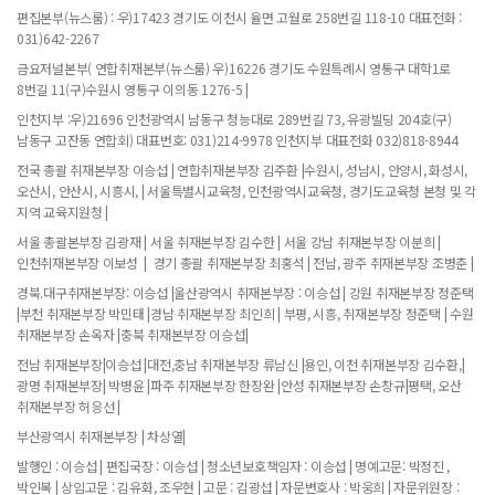
편집본부(뉴스룸) : 우)17423 경기도 이천시 율면 고월로 258번길 118-10 대표전화 :
031)642-2267
금요저널본부( 연합취재본부(뉴스룸) 우)16226 경기도 수원특례시 영통구 대학1로
8번길 11(구)수원시 영통구 이의동 1276-5 |
인천지부 :우)21696 인천광역시 남동구 청능대로 289번길 73, 유광빌딩 204호(구)
남동구 고잔동 연합회) 대표번호: 031)214-9978 인천지부 대표전화 032)818-8944
전국 총괄 취재본부장 이승섭 | 연합취재본부장 김주환 |수원시, 성남시, 안양시, 화성시,
오산시, 안산시, 시흥시, | 서울특별시교육청, 인천광역시교육청, 경기도교육청 본청 및 각
지역 교육지원청 |
서울 총괄본부장 김광재 | 서울 취재본부장 김수한 | 서울 강남 취재본부장 이분희 |
인천취재본부장 이보성 | 경기 총괄 취재본부장 최홍석 | 전남, 광주 취재본부장 조병춘 |
경북.대구취재본부장: 이승섭 |울산광역시 취재본부장 : 이승섭 | 강원 취재본부장 정준택
|부천 취재본부장 박민태 |경남 취재본부장 최인희 | 부평, 시흥, 취재본부장 정준택 | 수원
취재본부장 손옥자 |충북 취재본부장 이승섭|
전남 취재본부장|이승섭 |대전,충남 취재본부장 류남신 |용인, 이천 취재본부장 김수환,|
광명 취재본부장| 박병윤 |파주 취재본부장 한장완 |안성 취재본부장 손창규|평택, 오산
취재본부장 허응선 |
부산광역시 취재본부장 | 차상열|
발행인 : 이승섭 | 편집국장 : 이승섭 | 청소년보호책임자 : 이승섭 | 명예고문: 박정진 ,
박인복 | 상임고문 : 김유화, 조우현 | 고문 : 김광섭 | 자문변호사 : 박웅희 | 자문위원장 :