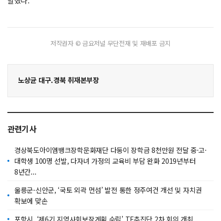
말했다.
저작권자 © 금요저널 무단전재 및 재배포 금지
노상균 대구.경북 취재본부장
관련기사
경상북도아이엠뱅크장학문화재단 다둥이 장학금 8천만원 전달 중·고·
대학생 100명 선발, 다자녀 가정의 교육비 부담 완화 2019년부터
8년간...
울릉군-신안군, ‘국토 외곽 먼섬’ 발전 통한 정주여건 개선 및 자치권
확보에 맞손
포항시, ‘제6기 지역사회보장계획 수립’ TF추진단 2차 회의 개최