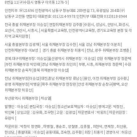
8번길 11(구)수원시 영통구 이의동 1276-5 |
인천지부 :우)21696 인천광역시 남동구 청능대로 289번길 73, 유광빌딩 204호(구)
남동구 고잔동 연합회) 대표번호: 031)214-9978 인천지부 대표전화 032)818-8944
전국 총괄 취재본부장 이승섭 | 연합취재본부장 김주환 |수원시, 성남시, 안양시, 화성시,
오산시, 안산시, 시흥시, | 서울특별시교육청, 인천광역시교육청, 경기도교육청 본청 및 각
지역 교육지원청 |
서울 총괄본부장 김광재 | 서울 취재본부장 김수한 | 서울 강남 취재본부장 이분희 |
인천취재본부장 이보성 | 경기 총괄 취재본부장 최홍석 | 전남, 광주 취재본부장 조병춘 |
경북.대구취재본부장: 이승섭 |울산광역시 취재본부장 : 이승섭 | 강원 취재본부장 정준택
|부천 취재본부장 박민태 |경남 취재본부장 최인희 | 부평, 시흥, 취재본부장 정준택 | 수원
취재본부장 손옥자 |충북 취재본부장 이승섭|
전남 취재본부장|이승섭 |대전,충남 취재본부장 류남신 |용인, 이천 취재본부장 김수환,|
광명 취재본부장| 박병윤 |파주 취재본부장 한장완 |안성 취재본부장 손창규|평택, 오산
취재본부장 허응선 |
부산광역시 취재본부장 | 차상열|
발행인 : 이승섭 | 편집국장 : 이승섭 | 청소년보호책임자 : 이승섭 | 명예고문: 박정진 ,
박인복 | 상임고문 : 김유화, 조우현 | 고문 : 김광섭 | 자문변호사 : 박웅희 | 자문위원장 :
유완식 |
자문위원 : 박창석 정연화 , 하병철 , 홍순조 , 양철영 , 김종필 , 최현덕, 연제창 , 최선용,
한상담, | 총괄대표 : 이승섭 | 공동대표, 조숙현, 김주환 | 회장 | 최홍석 | 경영이사 : 허응선