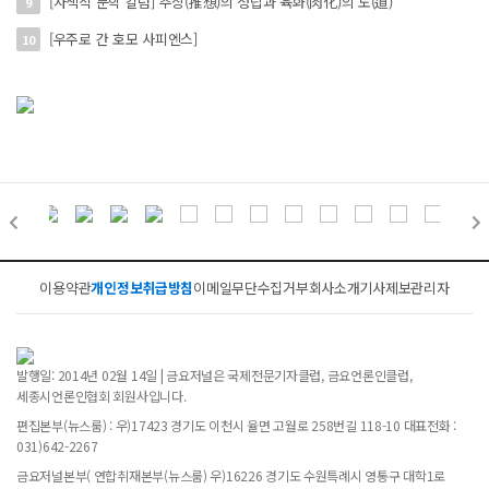
[사색적 문학 칼럼] 추상(推想)의 정립과 육화(肉化)의 도(道)
9
[우주로 간 호모 사피엔스]
10
이용약관
개인정보취급방침
이메일무단수집거부
회사소개
기사제보
관리자
발행일: 2014년 02월 14일 | 금요저널은 국제전문기자클럽, 금요언론인클럽,
세종시언론인협회 회원사입니다.
편집본부(뉴스룸) : 우)17423 경기도 이천시 율면 고월로 258번길 118-10 대표전화 :
031)642-2267
금요저널본부( 연합취재본부(뉴스룸) 우)16226 경기도 수원특례시 영통구 대학1로