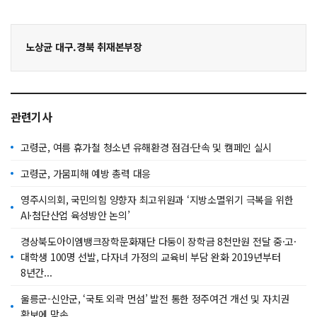
노상균 대구.경북 취재본부장
관련기사
고령군, 여름 휴가철 청소년 유해환경 점검·단속 및 캠페인 실시
고령군, 가뭄피해 예방 총력 대응
영주시의회, 국민의힘 양향자 최고위원과 ‘지방소멸위기 극복을 위한
AI·첨단산업 육성방안 논의’
경상북도아이엠뱅크장학문화재단 다둥이 장학금 8천만원 전달 중·고·
대학생 100명 선발, 다자녀 가정의 교육비 부담 완화 2019년부터
8년간...
울릉군-신안군, ‘국토 외곽 먼섬’ 발전 통한 정주여건 개선 및 자치권
확보에 맞손