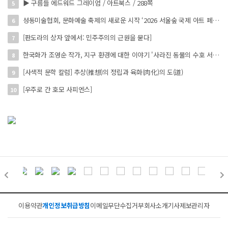
▶ 구름들 에드워드 그레이엄 / 아트북스 / 288쪽
5
성동미술협회, 문화예술 축제의 새로운 시작 ‘2026 서울숲 국제 아트 페스타’ 개최
6
[판도라의 상자 앞에서: 민주주의의 근원을 묻다]
7
한국화가 조영순 작가, 지구 환경에 대한 이야기 '사라진 동물의 수호 서사' 개인전 진행 中
8
[사색적 문학 칼럼] 추상(推想)의 정립과 육화(肉化)의 도(道)
9
[우주로 간 호모 사피엔스]
10
이용약관
개인정보취급방침
이메일무단수집거부
회사소개
기사제보
관리자