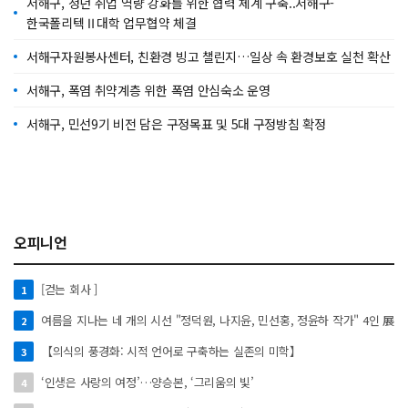
서해구, 청년 취업 역량 강화를 위한 협력 체계 구축..서해구-
한국폴리텍Ⅱ대학 업무협약 체결
서해구자원봉사센터, 친환경 빙고 챌린지…일상 속 환경보호 실천 확산
서해구, 폭염 취약계층 위한 폭염 안심숙소 운영
서해구, 민선9기 비전 담은 구정목표 및 5대 구정방침 확정
오피니언
[걷는 회사 ]
1
여름을 지나는 네 개의 시선 "정덕원, 나지윤, 민선홍, 정윤하 작가" 4인 展
2
【의식의 풍경화: 시적 언어로 구축하는 실존의 미학】
3
‘인생은 사랑의 여정’…양승본, ‘그리움의 빛’
4