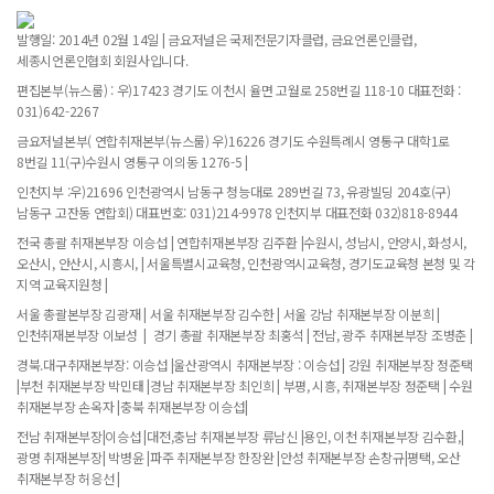
발행일: 2014년 02월 14일 | 금요저널은 국제전문기자클럽, 금요언론인클럽,
세종시언론인협회 회원사입니다.
편집본부(뉴스룸) : 우)17423 경기도 이천시 율면 고월로 258번길 118-10 대표전화 :
031)642-2267
금요저널본부( 연합취재본부(뉴스룸) 우)16226 경기도 수원특례시 영통구 대학1로
8번길 11(구)수원시 영통구 이의동 1276-5 |
인천지부 :우)21696 인천광역시 남동구 청능대로 289번길 73, 유광빌딩 204호(구)
남동구 고잔동 연합회) 대표번호: 031)214-9978 인천지부 대표전화 032)818-8944
전국 총괄 취재본부장 이승섭 | 연합취재본부장 김주환 |수원시, 성남시, 안양시, 화성시,
오산시, 안산시, 시흥시, | 서울특별시교육청, 인천광역시교육청, 경기도교육청 본청 및 각
지역 교육지원청 |
서울 총괄본부장 김광재 | 서울 취재본부장 김수한 | 서울 강남 취재본부장 이분희 |
인천취재본부장 이보성 | 경기 총괄 취재본부장 최홍석 | 전남, 광주 취재본부장 조병춘 |
경북.대구취재본부장: 이승섭 |울산광역시 취재본부장 : 이승섭 | 강원 취재본부장 정준택
|부천 취재본부장 박민태 |경남 취재본부장 최인희 | 부평, 시흥, 취재본부장 정준택 | 수원
취재본부장 손옥자 |충북 취재본부장 이승섭|
전남 취재본부장|이승섭 |대전,충남 취재본부장 류남신 |용인, 이천 취재본부장 김수환,|
광명 취재본부장| 박병윤 |파주 취재본부장 한장완 |안성 취재본부장 손창규|평택, 오산
취재본부장 허응선 |