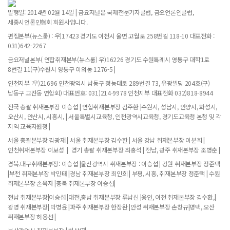
발행일: 2014년 02월 14일 | 금요저널은 국제전문기자클럽, 금요언론인클럽,
세종시언론인협회 회원사입니다.
편집본부(뉴스룸) : 우)17423 경기도 이천시 율면 고월로 258번길 118-10 대표전화 :
031)642-2267
금요저널본부( 연합취재본부(뉴스룸) 우)16226 경기도 수원특례시 영통구 대학1로
8번길 11(구)수원시 영통구 이의동 1276-5 |
인천지부 :우)21696 인천광역시 남동구 청능대로 289번길 73, 유광빌딩 204호(구)
남동구 고잔동 연합회) 대표번호: 031)214-9978 인천지부 대표전화 032)818-8944
전국 총괄 취재본부장 이승섭 | 연합취재본부장 김주환 |수원시, 성남시, 안양시, 화성시,
오산시, 안산시, 시흥시, | 서울특별시교육청, 인천광역시교육청, 경기도교육청 본청 및 각
지역 교육지원청 |
서울 총괄본부장 김광재 | 서울 취재본부장 김수한 | 서울 강남 취재본부장 이분희 |
인천취재본부장 이보성 | 경기 총괄 취재본부장 최홍석 | 전남, 광주 취재본부장 조병춘 |
경북.대구취재본부장: 이승섭 |울산광역시 취재본부장 : 이승섭 | 강원 취재본부장 정준택
|부천 취재본부장 박민태 |경남 취재본부장 최인희 | 부평, 시흥, 취재본부장 정준택 | 수원
취재본부장 손옥자 |충북 취재본부장 이승섭|
전남 취재본부장|이승섭 |대전,충남 취재본부장 류남신 |용인, 이천 취재본부장 김수환,|
광명 취재본부장| 박병윤 |파주 취재본부장 한장완 |안성 취재본부장 손창규|평택, 오산
취재본부장 허응선 |