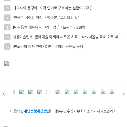
【의식의 풍경화: 시적 언어로 구축하는 실존의 미학】
6
‘인생은 사랑의 여정’…양승본, ‘그리움의 빛’
7
▶ 구름들 에드워드 그레이엄 / 아트북스 / 288쪽
8
성동미술협회, 문화예술 축제의 새로운 시작 ‘2026 서울숲 국제 아트 페스타’ 개최
9
[판도라의 상자 앞에서: 민주주의의 근원을 묻다]
10
이용약관
개인정보취급방침
이메일무단수집거부
회사소개
기사제보
관리자