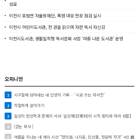
성료
이천시 호법면 자율방재단, 폭염 대응 현장 점검 실시
이천시 어린이도서관, 천 권을 읽으며 자란 독서 자신감
이천시도서관, 생활밀착형 독서문화 사업 ‘마중 나온 도서관’ 운영
오피니언
시구절에 담아내는 내 인생의 기록… ‘시로 쓰는 자서전’
1
적절하게 살아가기
2
일상의 현상학과 존재의 서사: 일상재(日常材)의 시적 환치와 자아 성찰】
3
[걷는 회사 ]
4
여름을 지나는 네 개의 시선 "정덕원, 나지윤, 민선홍, 정윤하 작가" 4인 展
5