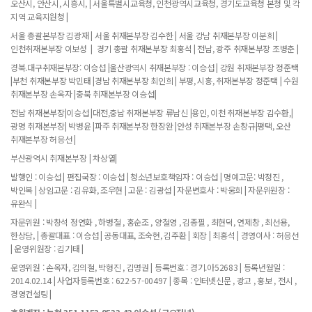
오산시, 안산시, 시흥시, | 서울특별시교육청, 인천광역시교육청, 경기도교육청 본청 및 각
지역 교육지원청 |
서울 총괄본부장 김광재 | 서울 취재본부장 김수한 | 서울 강남 취재본부장 이분희 |
인천취재본부장 이보성 | 경기 총괄 취재본부장 최홍석 | 전남, 광주 취재본부장 조병춘 |
경북.대구취재본부장: 이승섭 |울산광역시 취재본부장 : 이승섭 | 강원 취재본부장 정준택
|부천 취재본부장 박민태 |경남 취재본부장 최인희 | 부평, 시흥, 취재본부장 정준택 | 수원
취재본부장 손옥자 |충북 취재본부장 이승섭|
전남 취재본부장|이승섭 |대전,충남 취재본부장 류남신 |용인, 이천 취재본부장 김수환,|
광명 취재본부장| 박병윤 |파주 취재본부장 한장완 |안성 취재본부장 손창규|평택, 오산
취재본부장 허응선 |
부산광역시 취재본부장 | 차상열|
발행인 : 이승섭 | 편집국장 : 이승섭 | 청소년보호책임자 : 이승섭 | 명예고문: 박정진 ,
박인복 | 상임고문 : 김유화, 조우현 | 고문 : 김광섭 | 자문변호사 : 박웅희 | 자문위원장 :
유완식 |
자문위원 : 박창석 정연화 , 하병철 , 홍순조 , 양철영 , 김종필 , 최현덕, 연제창 , 최선용,
한상담, | 총괄대표 : 이승섭 | 공동대표, 조숙현, 김주환 | 회장 | 최홍석 | 경영이사 : 허응선
| 운영위원장 : 김기태 |
운영위원 : 손옥자, 김의철, 박형진 , 김명권 | 등록번호 : 경기.아52683 | 등록년월일 :
2014.02.14 | 사업자등록번호 : 622-57-00497 | 종목 : 인터넷신문 , 광고 , 홍보 , 전시 ,
경영컨설팅 |