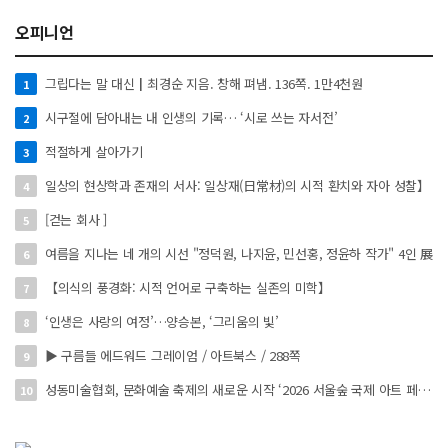
오피니언
그립다는 말 대신┃최경순 지음. 창해 펴냄. 136쪽. 1만4천원
1
시구절에 담아내는 내 인생의 기록… ‘시로 쓰는 자서전’
2
적절하게 살아가기
3
일상의 현상학과 존재의 서사: 일상재(日常材)의 시적 환치와 자아 성찰】
4
[걷는 회사 ]
5
여름을 지나는 네 개의 시선 "정덕원, 나지윤, 민선홍, 정윤하 작가" 4인 展
6
【의식의 풍경화: 시적 언어로 구축하는 실존의 미학】
7
‘인생은 사랑의 여정’…양승본, ‘그리움의 빛’
8
▶ 구름들 에드워드 그레이엄 / 아트북스 / 288쪽
9
성동미술협회, 문화예술 축제의 새로운 시작 ‘2026 서울숲 국제 아트 페스타’ 개최
10