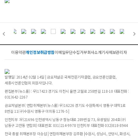
이용약관
개인정보취급방침
이메일무단수집거부
회사소개
기사제보
관리자
발행일: 2014년 02월 14일 | 금요저널은 국제전문기자클럽, 금요언론인클럽,
세종시언론인협회 회원사입니다.
편집본부(뉴스룸) : 우)17423 경기도 이천시 율면 고월로 258번길 118-10 대표전화 :
031)642-2267
금요저널본부( 연합취재본부(뉴스룸) 우)16226 경기도 수원특례시 영통구 대학1로
8번길 11(구)수원시 영통구 이의동 1276-5 |
인천지부 :우)21696 인천광역시 남동구 청능대로 289번길 73, 유광빌딩 204호(구)
남동구 고잔동 연합회) 대표번호: 031)214-9978 인천지부 대표전화 032)818-8944
전국 총괄 취재본부장 이승섭 | 연합취재본부장 김주환 |수원시, 성남시, 안양시, 화성시,