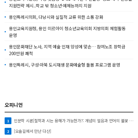
지원전략 제시..학교 밖 청소년·예체능까지 지원
용인특례시의회, 다낭시와 실질적 교류 위한 소통 강화
용인교육지원청, 용인 미르아이 청소년교육의회 지방의회 체험활동
운영
용인문화재단 노사, 지역 예술 인재 양성에 맞손… 참여노조 장학금
200만원 쾌척
용인특례시, 구성·마북 도시재생 문화예술형 돌봄 프로그램 운영
오피니언
인문학 시론[철학과 시는 용해가 가능한가?: 개념의 얼음과 언어의 불꽃 사이에서]
1
[오솔길에서 만난 다산]
2