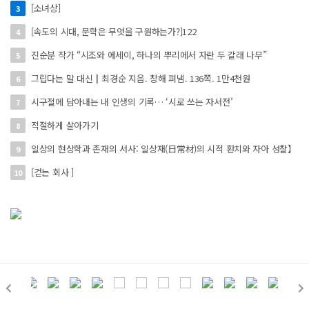
[소녀상]
3
[속도의 시대, 문학은 무엇을 구원하는가?]122
4
진순분 작가 “시조와 에세이, 하나의 뿌리에서 자란 두 갈래 나무”
5
그립다는 말 대신┃최경순 지음. 창해 펴냄. 136쪽. 1만4천원
6
시구절에 담아내는 내 인생의 기록… ‘시로 쓰는 자서전’
7
적절하게 살아가기
8
일상의 현상학과 존재의 서사: 일상재(日常材)의 시적 환치와 자아 성찰】
9
[걷는 회사 ]
10