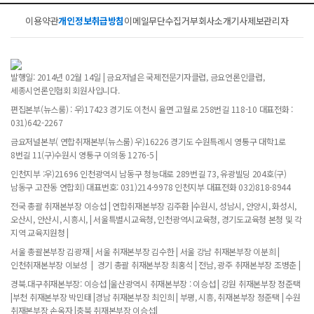
이용약관
개인정보취급방침
이메일무단수집거부
회사소개
기사제보
관리자
발행일: 2014년 02월 14일 | 금요저널은 국제전문기자클럽, 금요언론인클럽,
세종시언론인협회 회원사입니다.
편집본부(뉴스룸) : 우)17423 경기도 이천시 율면 고월로 258번길 118-10 대표전화 :
031)642-2267
금요저널본부( 연합취재본부(뉴스룸) 우)16226 경기도 수원특례시 영통구 대학1로
8번길 11(구)수원시 영통구 이의동 1276-5 |
인천지부 :우)21696 인천광역시 남동구 청능대로 289번길 73, 유광빌딩 204호(구)
남동구 고잔동 연합회) 대표번호: 031)214-9978 인천지부 대표전화 032)818-8944
전국 총괄 취재본부장 이승섭 | 연합취재본부장 김주환 |수원시, 성남시, 안양시, 화성시,
오산시, 안산시, 시흥시, | 서울특별시교육청, 인천광역시교육청, 경기도교육청 본청 및 각
지역 교육지원청 |
서울 총괄본부장 김광재 | 서울 취재본부장 김수한 | 서울 강남 취재본부장 이분희 |
인천취재본부장 이보성 | 경기 총괄 취재본부장 최홍석 | 전남, 광주 취재본부장 조병춘 |
경북.대구취재본부장: 이승섭 |울산광역시 취재본부장 : 이승섭 | 강원 취재본부장 정준택
|부천 취재본부장 박민태 |경남 취재본부장 최인희 | 부평, 시흥, 취재본부장 정준택 | 수원
취재본부장 손옥자 |충북 취재본부장 이승섭|