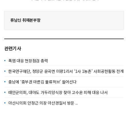
류남신 취재본부장
관련기사
폭염 대응 현장점검 총력
한국연구재단, 청양군 운곡면 미량1리서 ‘1사 1농촌’ 사회공헌활동 전개
충남에 ‘중부권 마른김 물류허브’ 들어선다
태안군의회, 대야도 가두리양식장 찾아 고수온 피해 대응 나서
아산시의회 안정근 의장 아산경찰서 방문 ..