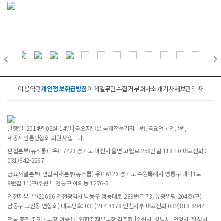
이용약관
개인정보취급방침
이메일무단수집거부
회사소개
기사제보
관리자
발행일: 2014년 02월 14일 | 금요저널은 국제전문기자클럽, 금요언론인클럽,
세종시언론인협회 회원사입니다.
편집본부(뉴스룸) : 우)17423 경기도 이천시 율면 고월로 258번길 118-10 대표전화 :
031)642-2267
금요저널본부( 연합취재본부(뉴스룸) 우)16226 경기도 수원특례시 영통구 대학1로
8번길 11(구)수원시 영통구 이의동 1276-5 |
인천지부 :우)21696 인천광역시 남동구 청능대로 289번길 73, 유광빌딩 204호(구)
남동구 고잔동 연합회) 대표번호: 031)214-9978 인천지부 대표전화 032)818-8944
전국 총괄 취재본부장 이승섭 | 연합취재본부장 김주환 |수원시, 성남시, 안양시, 화성시,