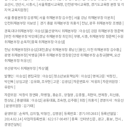
오산시, 안산시, 시흥시, | 서울특별시교육청, 인천광역시교육청, 경기도교육청 본청 및 각
지역 교육지원청 |
서울 총괄본부장 김광재 | 서울 취재본부장 김수한 | 서울 강남 취재본부장 이분희 |
인천취재본부장 이보성 | 경기 총괄 취재본부장 최홍석 | 전남, 광주 취재본부장 조병춘 |
경북.대구취재본부장: 이승섭 |울산광역시 취재본부장 : 이승섭 | 강원 취재본부장 정준택
|부천 취재본부장 박민태 |경남 취재본부장 최인희 | 부평, 시흥, 취재본부장 정준택 | 수원
취재본부장 손옥자 |충북 취재본부장 이승섭|
전남 취재본부장|이승섭 |대전,충남 취재본부장 류남신 |용인, 이천 취재본부장 김수환,|
광명 취재본부장| 박병윤 |파주 취재본부장 한장완 |안성 취재본부장 손창규|평택, 오산
취재본부장 허응선 |
부산광역시 취재본부장 | 차상열|
발행인 : 이승섭 | 편집국장 : 이승섭 | 청소년보호책임자 : 이승섭 | 명예고문: 박정진 ,
박인복 | 상임고문 : 김유화, 조우현 | 고문 : 김광섭 | 자문변호사 : 박웅희 | 자문위원장 :
유완식 |
자문위원 : 박창석 정연화 , 하병철 , 홍순조 , 양철영 , 김종필 , 최현덕, 연제창 , 최선용,
한상담, | 총괄대표 : 이승섭 | 공동대표, 조숙현, 김주환 | 회장 | 최홍석 | 경영이사 : 허응선
| 운영위원장 : 김기태 |
운영위원 : 손옥자, 김의철, 박형진 , 김명권 | 등록번호 : 경기.아52683 | 등록년월일 :
2014.02.14 | 사업자등록번호 : 622-57-00497 | 종목 : 인터넷신문 , 광고 , 홍보 , 전시 ,
경영컨설팅 |