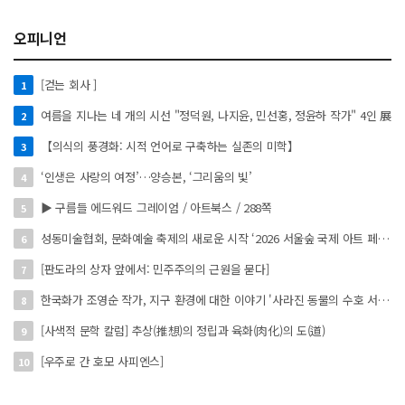
오피니언
[걷는 회사 ]
1
여름을 지나는 네 개의 시선 "정덕원, 나지윤, 민선홍, 정윤하 작가" 4인 展
2
【의식의 풍경화: 시적 언어로 구축하는 실존의 미학】
3
‘인생은 사랑의 여정’…양승본, ‘그리움의 빛’
4
▶ 구름들 에드워드 그레이엄 / 아트북스 / 288쪽
5
성동미술협회, 문화예술 축제의 새로운 시작 ‘2026 서울숲 국제 아트 페스타’ 개최
6
[판도라의 상자 앞에서: 민주주의의 근원을 묻다]
7
한국화가 조영순 작가, 지구 환경에 대한 이야기 '사라진 동물의 수호 서사' 개인전 진행 中
8
[사색적 문학 칼럼] 추상(推想)의 정립과 육화(肉化)의 도(道)
9
[우주로 간 호모 사피엔스]
10